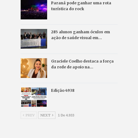
Paraná pode ganhar uma rota
turística do rock
285 alunos ganham óculos em
ação de saúde visual em…
Graciele Coelho destaca a força
da rede de apoio na…
Edição 4938
PREV
NEXT
1 De 4.933