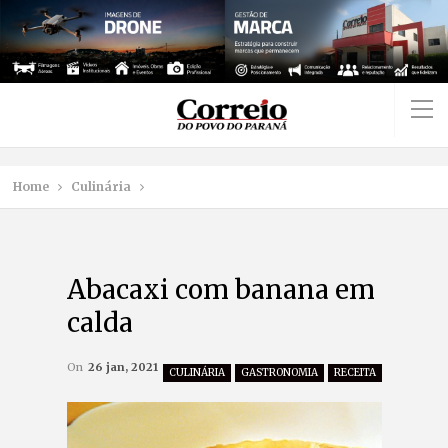
Home
Culinária
Abacaxi com banana em
calda
On
26 jan, 2021
CULINÁRIA
GASTRONOMIA
RECEITA