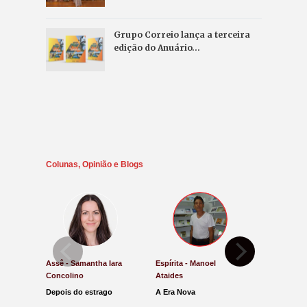
Grupo Correio lança a terceira
edição do Anuário…
Colunas, Opinião e Blogs
Assê - Samantha Iara
Espírita - Manoel
Direito e Ju
Concolino
Ataides
Antônio de
Depois do estrago
A Era Nova
Lucro Pres
parar na Ju