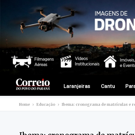
Laranjeiras
Cantu
Par
Home
Educação
Ibema: cronograma de matrículas e r