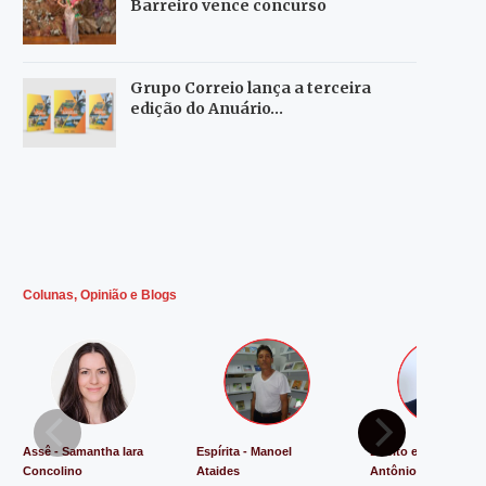
Barreiro vence concurso
Grupo Correio lança a terceira
edição do Anuário…
Colunas, Opinião e Blogs
Assê - Samantha Iara
Espírita - Manoel
Direito e Justiça - L
Concolino
Ataides
Antônio de Souza