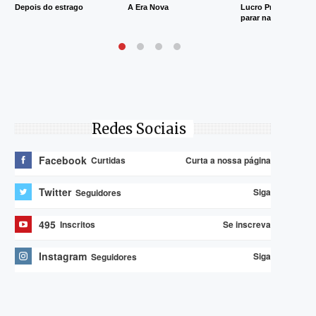
Depois do estrago
A Era Nova
Lucro Presumido va
parar na Justiça
Redes Sociais
Facebook
Curta a nossa página
Curtidas
Twitter
Siga
Seguidores
495
Se inscreva
Inscritos
Instagram
Siga
Seguidores