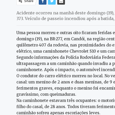
Share
Acidente ocorreu na manhã deste domingo (19)
373. Veículo de passeio incendiou após a batida
Uma pessoa morreu e outras oito ficaram feridas
domingo (19), na BR-277, em Candói, na região centr
quilômetro 407 da rodovia, nas proximidades do 
elétrico, uma caminhonete Chevrolet S10 e um ca
Segundo informações da Polícia Rodoviária Federal 
ultrapassagem a um caminhão quando invadiu a pis
caminhonete. Após o impacto, o automóvel incendi
O condutor do carro elétrico morreu no local. No v
casal: um menino de 2 anos e duas meninas, de 9 e
ferimentos graves, enquanto o menino foi encam
gravíssimo, com queimaduras.
Na caminhonete estavam três ocupantes: o motorist
filho do casal, de 28 anos. Todos tiveram ferimen
caminhão sofreu apenas escoriações leves.