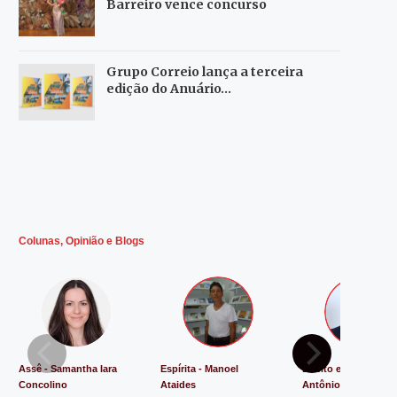
Barreiro vence concurso
Grupo Correio lança a terceira
edição do Anuário…
Colunas, Opinião e Blogs
Assê - Samantha Iara
Espírita - Manoel
Direito e Justiça - L
Concolino
Ataides
Antônio de Souza