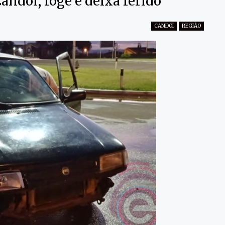
andói, foge e deixa ferido
CANDÓI
REGIÃO