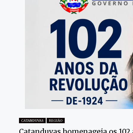
CATANDUVAS
REGIÃO
Catanduvas homenageia os 102 