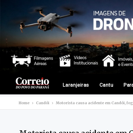
Laranjeiras
Cantu
Par
Home
Candói
Motorista causa acidente em Candói, foge