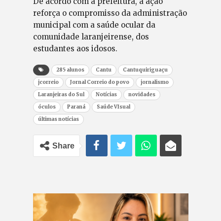
De acordo com a prefeitura, a ação
reforça o compromisso da administração
municipal com a saúde ocular da
comunidade laranjeirense, dos
estudantes aos idosos.
285 alunos
Cantu
Cantuquiriguaçu
jcorreio
Jornal Correio do povo
jornalismo
Laranjeiras do Sul
Notícias
novidades
óculos
Paraná
Saúde VIsual
últimas notícias
Share