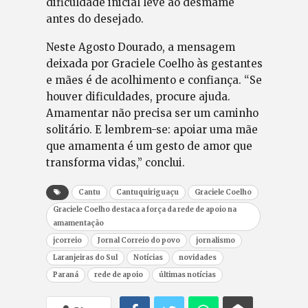
dificuldade inicial leve ao desmame
antes do desejado.
Neste Agosto Dourado, a mensagem
deixada por Graciele Coelho às gestantes
e mães é de acolhimento e confiança. “Se
houver dificuldades, procure ajuda.
Amamentar não precisa ser um caminho
solitário. E lembrem-se: apoiar uma mãe
que amamenta é um gesto de amor que
transforma vidas,” conclui.
Cantu
Cantuquiriguaçu
Graciele Coelho
Graciele Coelho destaca a força da rede de apoio na
amamentação
jcorreio
Jornal Correio do povo
jornalismo
Laranjeiras do Sul
Notícias
novidades
Paraná
rede de apoio
últimas notícias