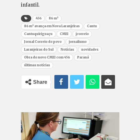
infantil.
456
86 m²
86 m² avança em Nova Laranjeiras
Cantu
Cantuquiriguaçu
CMEI
jcorreio
Jornal Correio do povo
jornalismo
Laranjeiras do Sul
Notícias
novidades
Obra do novo CMEI com 456
Paraná
últimas notícias
Share