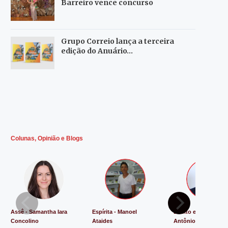
Barreiro vence concurso
Grupo Correio lança a terceira
edição do Anuário…
Colunas, Opinião e Blogs
Assê - Samantha Iara
Espírita - Manoel
Direito e Justiça - L
Concolino
Ataides
Antônio de Souza