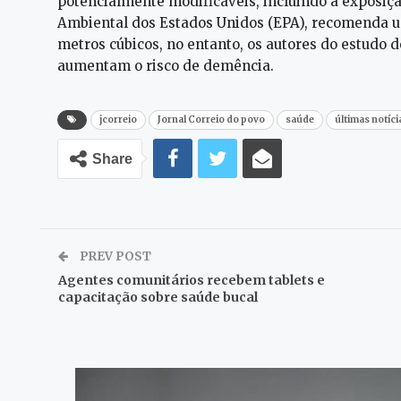
potencialmente modificáveis, incluindo a exposiçã
Ambiental dos Estados Unidos (EPA), recomenda 
metros cúbicos, no entanto, os autores do estud
aumentam o risco de demência.
jcorreio
Jornal Correio do povo
saúde
últimas notíci
Share
PREV POST
Agentes comunitários recebem tablets e
capacitação sobre saúde bucal