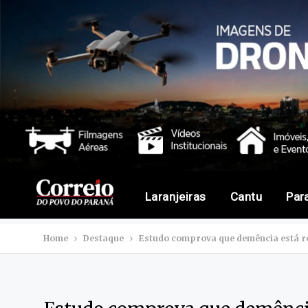
Laranjeiras
Cantu
Par
Home
Destaque
Estudo comprova que demência está re