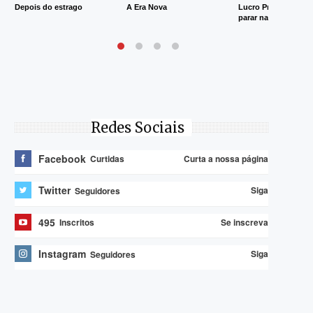
Depois do estrago
A Era Nova
Lucro Presumido va
parar na Justiça
Redes Sociais
Facebook
Curta a nossa página
Curtidas
Twitter
Siga
Seguidores
495
Se inscreva
Inscritos
Instagram
Siga
Seguidores