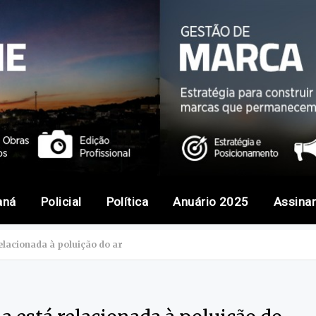
aná
Policial
Política
Anuário 2025
Assina
lacionada à poluição do ar