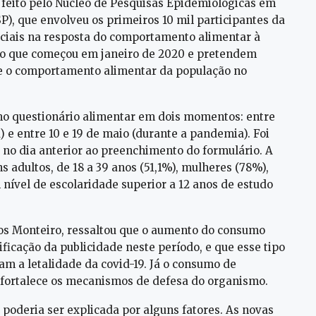
o feito pelo Núcleo de Pesquisas Epidemiológicas em
P), que envolveu os primeiros 10 mil participantes da
ociais na resposta do comportamento alimentar à
udo que começou em janeiro de 2020 e pretendem
e o comportamento alimentar da população no
smo questionário alimentar em dois momentos: entre
) e entre 10 e 19 de maio (durante a pandemia). Foi
no dia anterior ao preenchimento do formulário. A
 adultos, de 18 a 39 anos (51,1%), mulheres (78%),
 nível de escolaridade superior a 12 anos de estudo
los Monteiro, ressaltou que o aumento do consumo
ficação da publicidade neste período, e que esse tipo
m a letalidade da covid-19. Já o consumo de
ortalece os mecanismos de defesa do organismo.
oderia ser explicada por alguns fatores. As novas