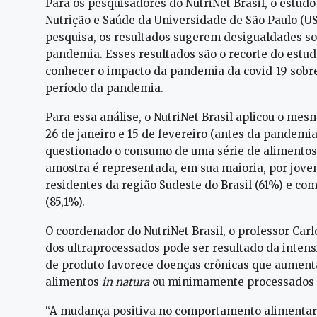
Para os pesquisadores do NutriNet Brasil, o estud
Nutrição e Saúde da Universidade de São Paulo (US
pesquisa, os resultados sugerem desigualdades s
pandemia. Esses resultados são o recorte do est
conhecer o impacto da pandemia da covid-19 sobr
período da pandemia.
Para essa análise, o NutriNet Brasil aplicou o me
26 de janeiro e 15 de fevereiro (antes da pandemia
questionado o consumo de uma série de alimentos 
amostra é representada, em sua maioria, por jovens
residentes da região Sudeste do Brasil (61%) e com
(85,1%).
O coordenador do NutriNet Brasil, o professor Car
dos ultraprocessados pode ser resultado da intensi
de produto favorece doenças crônicas que aumenta
alimentos
in natura
ou minimamente processados f
“A mudança positiva no comportamento alimentar p