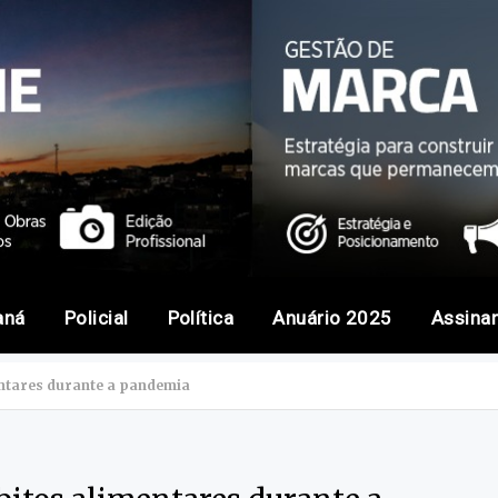
aná
Policial
Política
Anuário 2025
Assina
ntares durante a pandemia