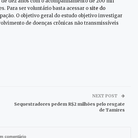
ão de dez anos com o acompanhamento de 200 mil
s. Para ser voluntário basta acessar o
site do
pação. O objetivo geral do estudo objetivo investigar
volvimento de doenças crônicas não transmissíveis
NEXT POST
Sequestradores pedem R$2 milhões pelo resgate
de Tamires
m comentário