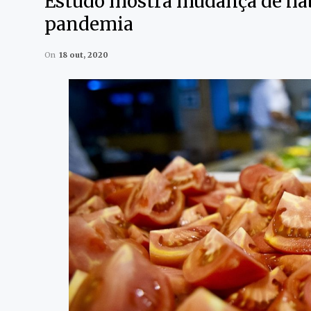
Estudo mostra mudança de háb
pandemia
On
18 out, 2020