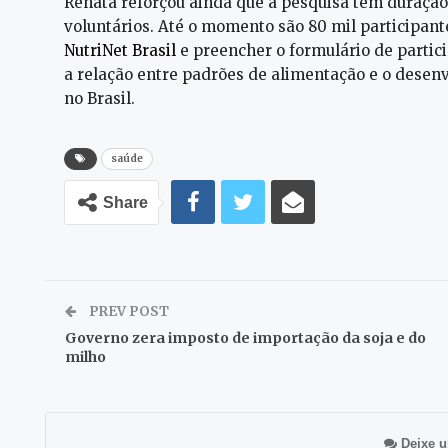
Renata reforçou ainda que a pesquisa tem duraç
voluntários. Até o momento são 80 mil participante
NutriNet Brasil
e preencher o formulário de partici
a relação entre padrões de alimentação e o desen
no Brasil.
saúde
Share
PREV POST
Governo zera imposto de importação da soja e do
milho
Deixe u