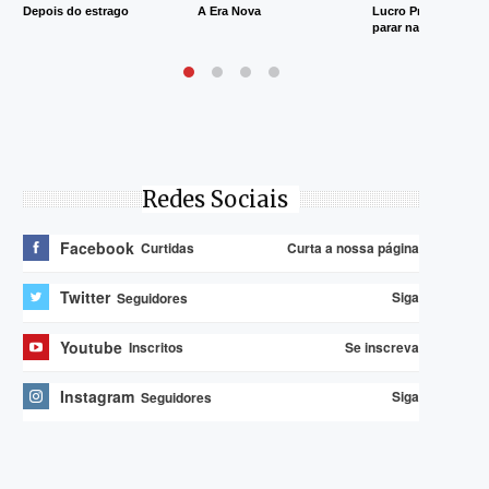
Depois do estrago
A Era Nova
Lucro Presumido va
parar na Justiça
Redes Sociais
Facebook
Curta a nossa página
Curtidas
Twitter
Siga
Seguidores
Youtube
Se inscreva
Inscritos
Instagram
Siga
Seguidores