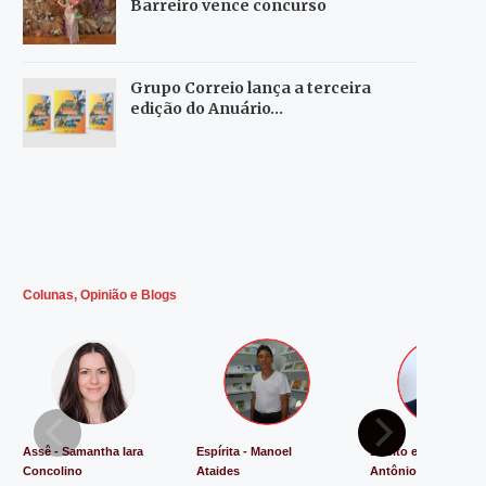
Barreiro vence concurso
Grupo Correio lança a terceira
edição do Anuário…
Colunas, Opinião e Blogs
Assê - Samantha Iara
Espírita - Manoel
Direito e Justiça - L
Concolino
Ataides
Antônio de Souza