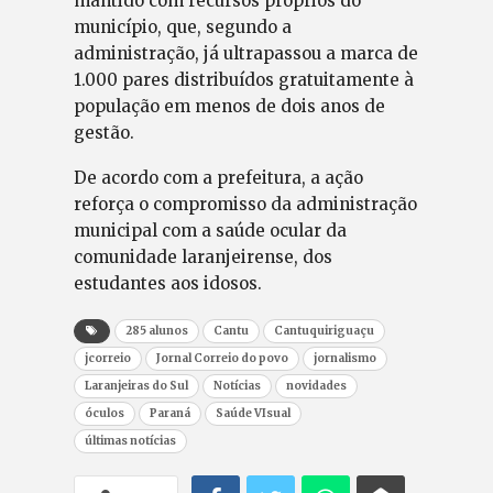
mantido com recursos próprios do
município, que, segundo a
administração, já ultrapassou a marca de
1.000 pares distribuídos gratuitamente à
população em menos de dois anos de
gestão.
De acordo com a prefeitura, a ação
reforça o compromisso da administração
municipal com a saúde ocular da
comunidade laranjeirense, dos
estudantes aos idosos.
285 alunos
Cantu
Cantuquiriguaçu
jcorreio
Jornal Correio do povo
jornalismo
Laranjeiras do Sul
Notícias
novidades
óculos
Paraná
Saúde VIsual
últimas notícias