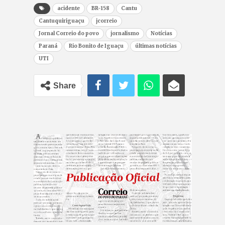
acidente
BR-158
Cantu
Cantuquiriguaçu
jcorreio
Jornal Correio do povo
jornalismo
Notícias
Paraná
Rio Bonito de Iguaçu
últimas notícias
UTI
Share