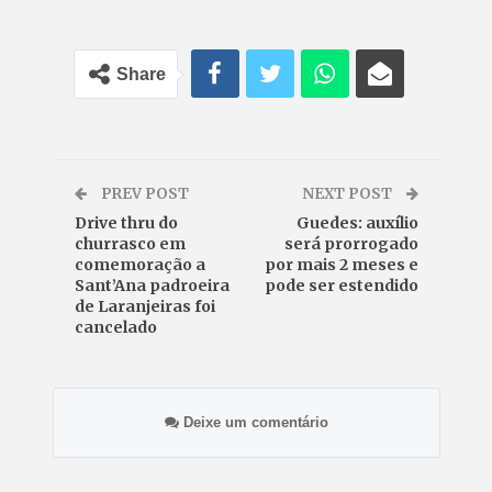
Share
PREV POST
NEXT POST
Drive thru do
Guedes: auxílio
churrasco em
será prorrogado
comemoração a
por mais 2 meses e
Sant’Ana padroeira
pode ser estendido
de Laranjeiras foi
cancelado
Deixe um comentário