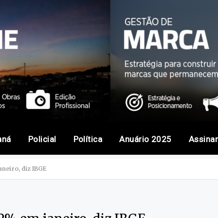
aná
Policial
Política
Anuário 2025
Assina
neiro, diz IBGE