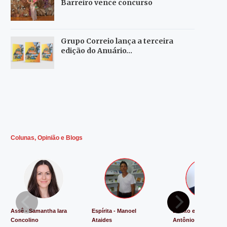
Barreiro vence concurso
Grupo Correio lança a terceira
edição do Anuário…
Colunas, Opinião e Blogs
Assê - Samantha Iara
Espírita - Manoel
Direito e Justiça - L
Concolino
Ataides
Antônio de Souza