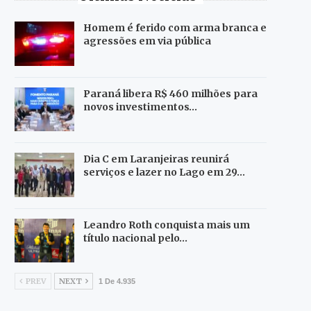
Homem é ferido com arma branca e
agressões em via pública
Paraná libera R$ 460 milhões para
novos investimentos…
Dia C em Laranjeiras reunirá
serviços e lazer no Lago em 29…
Leandro Roth conquista mais um
título nacional pelo…
PREV
NEXT
1 De 4.935