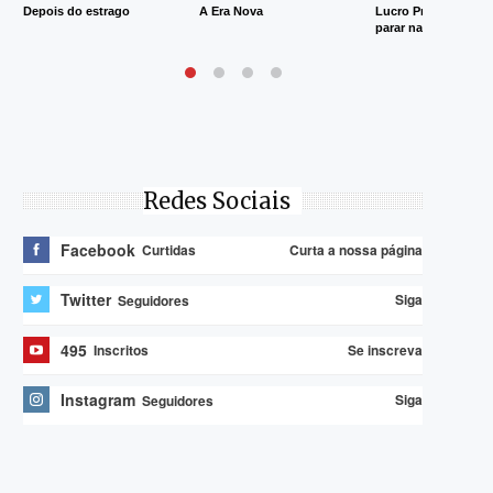
Depois do estrago
A Era Nova
Lucro Presumido va
parar na Justiça
Redes Sociais
Facebook
Curta a nossa página
Curtidas
Twitter
Siga
Seguidores
495
Se inscreva
Inscritos
Instagram
Siga
Seguidores