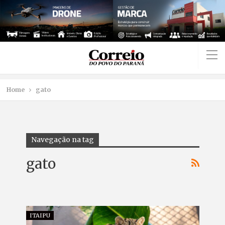
Home
gato
Navegação na tag
gato
ITAIPU