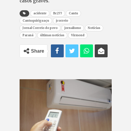
casos graves.
acidente
Br277
Cantu
Cantuquiriguaçu
jcorreio
Jornal Correio do povo
jornalismo
Notícias
Paraná
últimas notícias
Virmond
Share