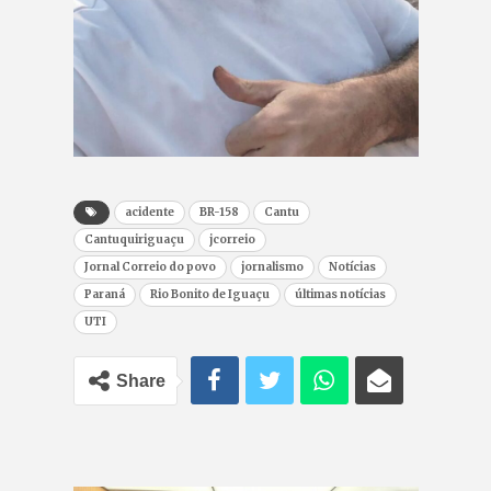
acidente
BR-158
Cantu
Cantuquiriguaçu
jcorreio
Jornal Correio do povo
jornalismo
Notícias
Paraná
Rio Bonito de Iguaçu
últimas notícias
UTI
Share