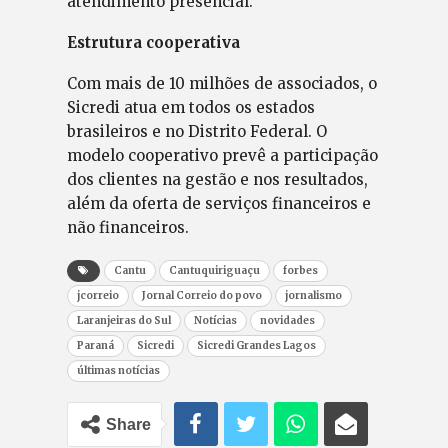
atendimento presencial.
Estrutura cooperativa
Com mais de 10 milhões de associados, o
Sicredi atua em todos os estados
brasileiros e no Distrito Federal. O
modelo cooperativo prevê a participação
dos clientes na gestão e nos resultados,
além da oferta de serviços financeiros e
não financeiros.
Cantu
Cantuquiriguaçu
forbes
jcorreio
Jornal Correio do povo
jornalismo
Laranjeiras do Sul
Notícias
novidades
Paraná
Sicredi
Sicredi Grandes Lagos
últimas notícias
Share