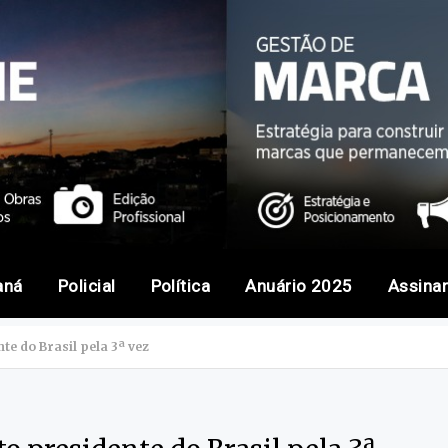
aná
Policial
Política
Anuário 2025
Assina
te do Brasil pela 3ª vez