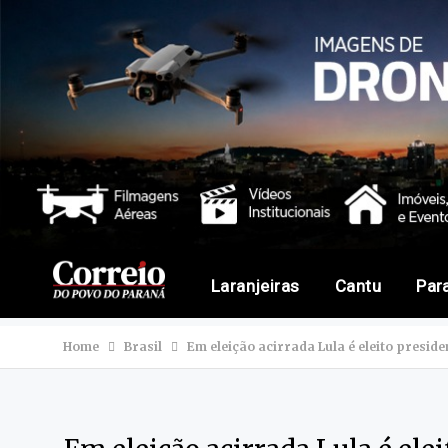
Laranjeiras
Cantu
Par
Home
Brasil
Em eleição acirrada Lula é eleito presiden