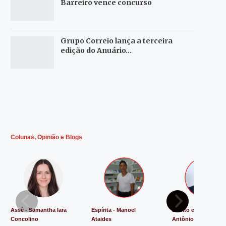
Barreiro vence concurso
Grupo Correio lança a terceira
edição do Anuário…
Colunas, Opinião e Blogs
Assê - Samantha Iara
Espírita - Manoel
Direito e Justiça - L
Concolino
Ataides
Antônio de Souza