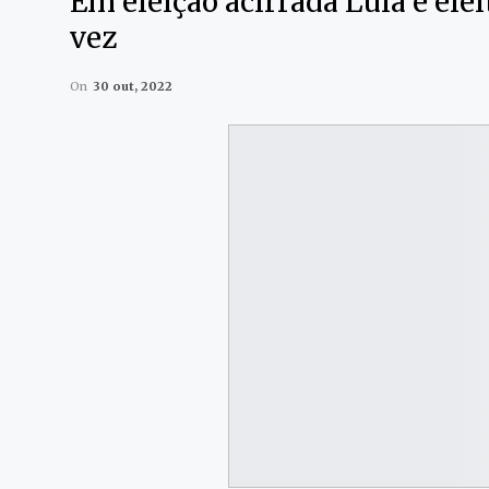
Em eleição acirrada Lula é elei
vez
On
30 out, 2022