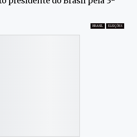
to presidente do Brasil pela 3ª
BRASIL
ELEIÇÕES