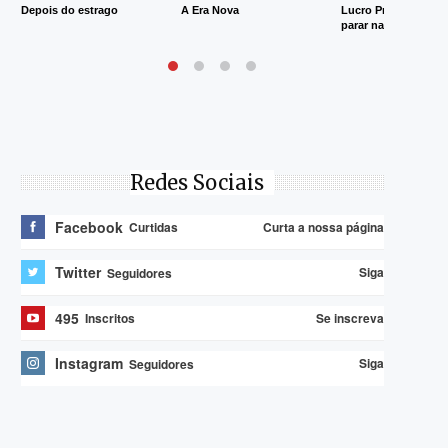
Depois do estrago
A Era Nova
Lucro Presumido va
parar na Justiça
Redes Sociais
Facebook
Curta a nossa página
Curtidas
Twitter
Siga
Seguidores
495
Se inscreva
Inscritos
Instagram
Siga
Seguidores