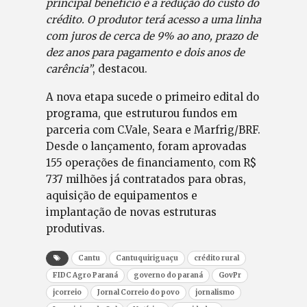
principal benefício é a redução do custo do
crédito. O produtor terá acesso a uma linha
com juros de cerca de 9% ao ano, prazo de
dez anos para pagamento e dois anos de
carência”
, destacou.
A nova etapa sucede o primeiro edital do
programa, que estruturou fundos em
parceria com C.Vale, Seara e Marfrig/BRF.
Desde o lançamento, foram aprovadas
155 operações de financiamento, com R$
737 milhões já contratados para obras,
aquisição de equipamentos e
implantação de novas estruturas
produtivas.
Cantu
Cantuquiriguaçu
crédito rural
FIDC Agro Paraná
governo do paraná
GovPr
jcorreio
Jornal Correio do povo
jornalismo