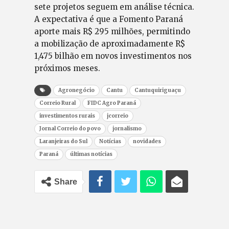
sete projetos seguem em análise técnica.
A expectativa é que a Fomento Paraná
aporte mais R$ 295 milhões, permitindo
a mobilização de aproximadamente R$
1,475 bilhão em novos investimentos nos
próximos meses.
Agronegócio
Cantu
Cantuquiriguaçu
Correio Rural
FIDC Agro Paraná
investimentos rurais
jcorreio
Jornal Correio do povo
jornalismo
Laranjeiras do Sul
Notícias
novidades
Paraná
últimas notícias
Share