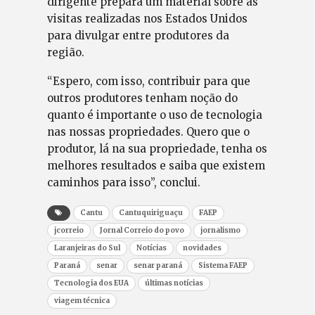
dirigente prepara um material sobre as
visitas realizadas nos Estados Unidos
para divulgar entre produtores da
região.
“Espero, com isso, contribuir para que
outros produtores tenham noção do
quanto é importante o uso de tecnologia
nas nossas propriedades. Quero que o
produtor, lá na sua propriedade, tenha os
melhores resultados e saiba que existem
caminhos para isso”, conclui.
Cantu
Cantuquiriguaçu
FAEP
jcorreio
Jornal Correio do povo
jornalismo
Laranjeiras do Sul
Notícias
novidades
Paraná
senar
senar paraná
Sistema FAEP
Tecnologia dos EUA
últimas notícias
viagem técnica