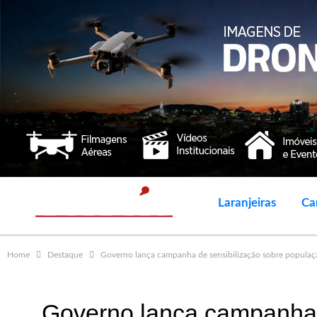
Laranjeiras
Ca
Home
Destaque
Governo lança campanha de sensibilização sobre populaç
Governo lança campanha 