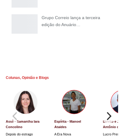
Grupo Correio lança a terceira
edição do Anuário…
Colunas, Opinião e Blogs
Assê - Samantha Iara
Espírita - Manoel
Direito e Justiça - Lu
Concolino
Ataides
Antônio de Souza
Depois do estrago
A Era Nova
Lucro Presumido vai p