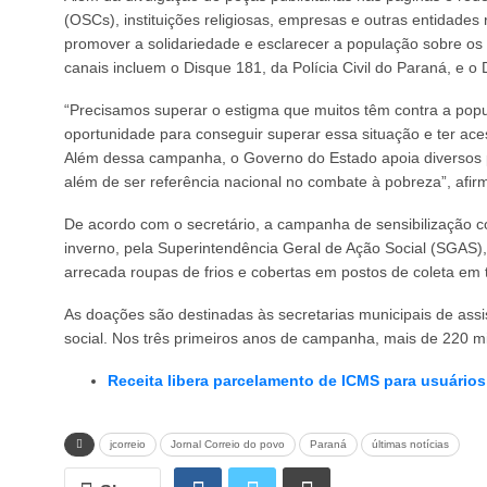
(OSCs), instituições religiosas, empresas e outras entidades
promover a solidariedade e esclarecer a população sobre os
canais incluem o Disque 181, da Polícia Civil do Paraná, e o
“Precisamos superar o estigma que muitos têm contra a popu
oportunidade para conseguir superar essa situação e ter ace
Além dessa campanha, o Governo do Estado apoia diversos 
além de ser referência nacional no combate à pobreza”, afirm
De acordo com o secretário, a campanha de sensibilização 
inverno, pela Superintendência Geral de Ação Social (SGAS)
arrecada roupas de frios e cobertas em postos de coleta em 
As doações são destinadas às secretarias municipais de assis
social. Nos três primeiros anos de campanha, mais de 220 mi
Receita libera parcelamento de ICMS para usuário
jcorreio
Jornal Correio do povo
Paraná
últimas notícias