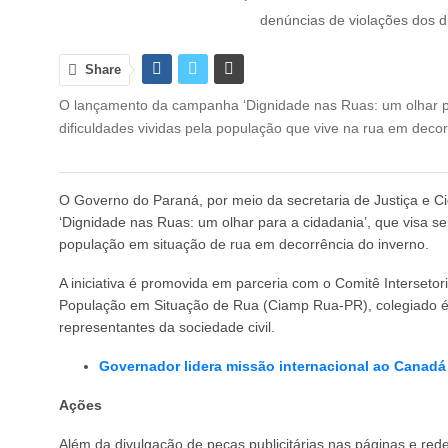
denúncias de violações dos d
Share
O lançamento da campanha ‘Dignidade nas Ruas: um olhar par
dificuldades vividas pela população que vive na rua em decor
O Governo do Paraná, por meio da secretaria de Justiça e C
‘Dignidade nas Ruas: um olhar para a cidadania’, que visa sen
população em situação de rua em decorrência do inverno.
A iniciativa é promovida em parceria com o Comitê Interset
População em Situação de Rua (Ciamp Rua-PR), colegiado é 
representantes da sociedade civil.
Governador lidera missão internacional ao Canadá
Ações
Além da divulgação de peças publicitárias nas páginas e red