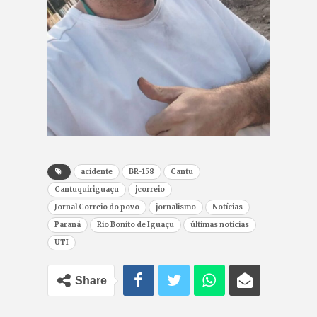
acidente
BR-158
Cantu
Cantuquiriguaçu
jcorreio
Jornal Correio do povo
jornalismo
Notícias
Paraná
Rio Bonito de Iguaçu
últimas notícias
UTI
Share