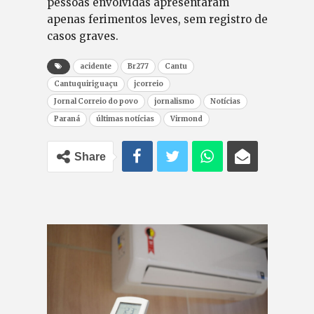
pessoas envolvidas apresentaram
apenas ferimentos leves, sem registro de
casos graves.
acidente
Br277
Cantu
Cantuquiriguaçu
jcorreio
Jornal Correio do povo
jornalismo
Notícias
Paraná
últimas notícias
Virmond
Share