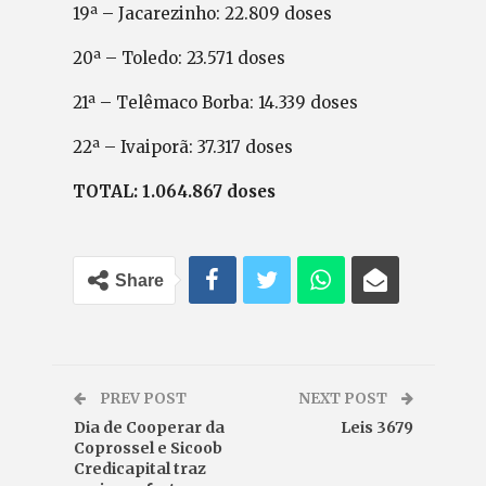
19ª – Jacarezinho: 22.809 doses
20ª – Toledo: 23.571 doses
21ª – Telêmaco Borba: 14.339 doses
22ª – Ivaiporã: 37.317 doses
TOTAL: 1.064.867 doses
Share
PREV POST
NEXT POST
Dia de Cooperar da
Leis 3679
Coprossel e Sicoob
Credicapital traz