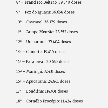
8ª – Francisco Beltrão: 39.340 doses
9ª – Foz do Iguaçu: 36.658 doses
10ª – Cascavel: 36.179 doses
11ª – Campo Mourão: 28.352 doses
12ª – Umuarama: 37.404 doses
13ª – Cianorte: 19.415 doses
14ª – Paranavaí: 20.645 doses
15ª – Maringá: 37.431 doses
16ª – Apucarana: 24.861 doses
17ª – Londrina: 114.931 doses
18ª – Cornélio Procópio: 11.424 doses