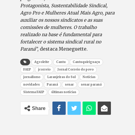
Protagonista, Sustentabilidade Sindical,
Agro Pro e Mulheres Atual Mais Agro, para
auxiliar os nossos sindicatos e as suas
comissões de mulheres. O trabalho
realizado na base é fundamental para
fortalecer o sistema sindical rural no
Paraná”
, destaca Meneguette.
Agroleite
Cantu
Cantuquiriguaçu
FAEP
jcorreio
Jornal Correio do povo
jornalismo
Laranjeiras do Sul
Notícias
novidades
Paraná
senar
senar paraná
Sistema FAEP
últimas notícias
Share