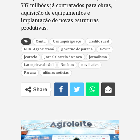
737 milhões já contratados para obras,
aquisição de equipamentos e
implantação de novas estruturas
produtivas.
Cantu
Cantuquiriguaçu
crédito rural
FIDC Agro Paraná
governo do paraná
GovPr
jcorreio
Jornal Correio do povo
jornalismo
Laranjeiras do Sul
Notícias
novidades
Paraná
últimas notícias
Share