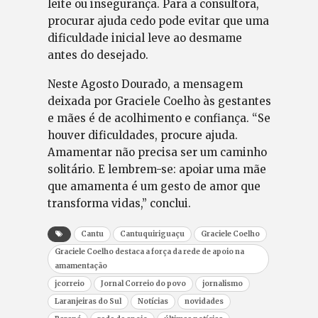
leite ou insegurança. Para a consultora,
procurar ajuda cedo pode evitar que uma
dificuldade inicial leve ao desmame
antes do desejado.
Neste Agosto Dourado, a mensagem
deixada por Graciele Coelho às gestantes
e mães é de acolhimento e confiança. “Se
houver dificuldades, procure ajuda.
Amamentar não precisa ser um caminho
solitário. E lembrem-se: apoiar uma mãe
que amamenta é um gesto de amor que
transforma vidas,” conclui.
Cantu
Cantuquiriguaçu
Graciele Coelho
Graciele Coelho destaca a força da rede de apoio na
amamentação
jcorreio
Jornal Correio do povo
jornalismo
Laranjeiras do Sul
Notícias
novidades