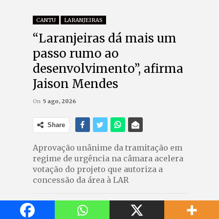
CANTU
LARANJEIRAS
“Laranjeiras dá mais um
passo rumo ao
desenvolvimento”, afirma
Jaison Mendes
On
5 ago, 2026
Share
Aprovação unânime da tramitação em
regime de urgência na câmara acelera
votação do projeto que autoriza a
concessão da área à LAR
A câmara de vereadores de Laranjeiras
do Sul deu mais um passo para a