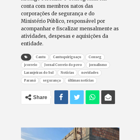
conta com membros natos das
corporações de segurança e do
Ministério Público, responsável por
acompanhar e fiscalizar mensalmente as
atividades, despesas e aquisições da
entidade.
Cantu
Cantuquiriguaçu
Conseg
jcorreio
Jornal Correio do povo
jornalismo
Laranjeiras do Sul
Notícias
novidades
Paraná
segurança
últimas notícias
Share