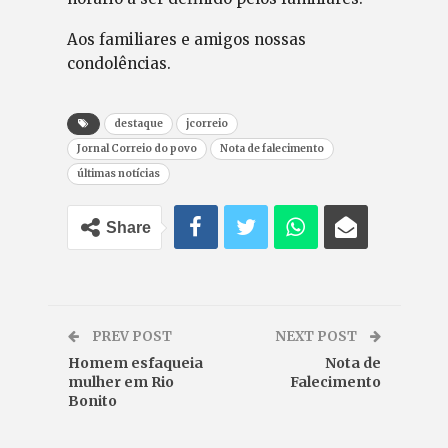
Aos familiares e amigos nossas
condolências.
destaque
jcorreio
Jornal Correio do povo
Nota de falecimento
últimas notícias
Share
PREV POST
NEXT POST
Homem esfaqueia
Nota de
mulher em Rio
Falecimento
Bonito