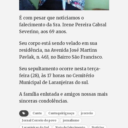
É com pesar que noticiamos o
falecimento da Sra. Irene Pereira Cabral
Severino, aos 69 anos.
Seu corpo está sendo velado em sua
residência, na Avenida José Martins
Pavlak, n. 463, no Bairro São Francisco.
Seu sepultamento ocorre nesta terça-
feira (28), às 17 horas no Cemitério
Municipal de Laranjeiras do sul.
A família enlutada e amigos nossas mais
sinceras condolências.
Cantu
Cantuquiriguaçu
jcorreio
Jornal Correio do povo
jornalismo
Laranjeiras do Sul
Nota de falecimento
Notícias