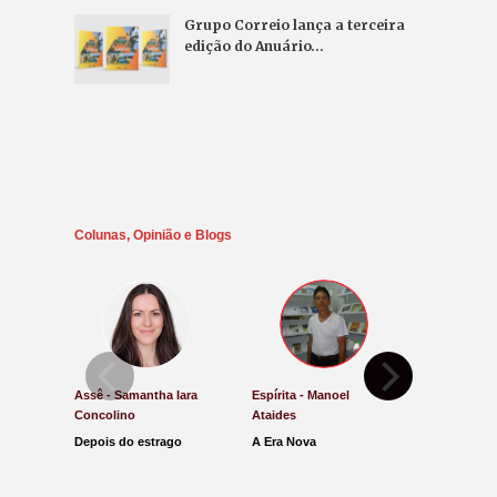
Grupo Correio lança a terceira
edição do Anuário…
Colunas, Opinião e Blogs
Assê - Samantha Iara
Espírita - Manoel
Direito e Ju
Concolino
Ataides
Antônio de
Depois do estrago
A Era Nova
Lucro Pres
parar na Ju