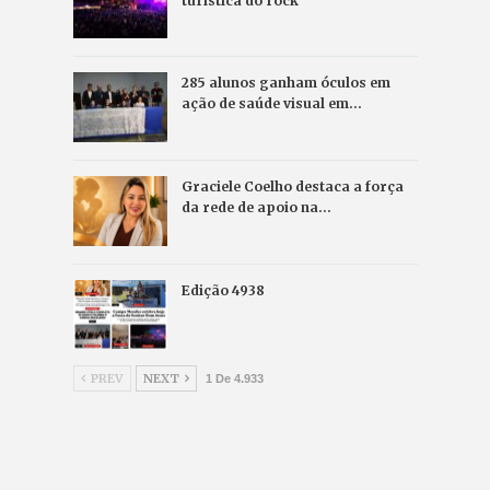
turística do rock
285 alunos ganham óculos em
ação de saúde visual em…
Graciele Coelho destaca a força
da rede de apoio na…
Edição 4938
PREV
NEXT
1 De 4.933