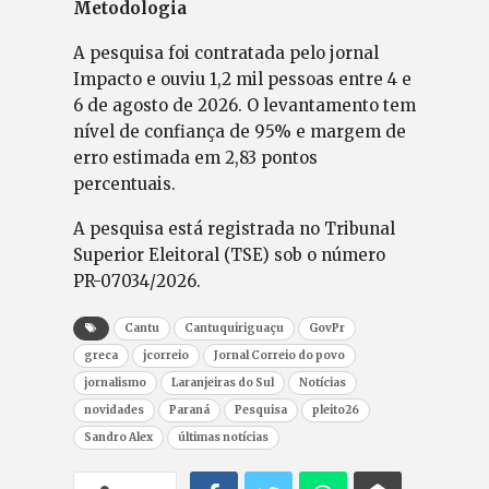
Metodologia
A pesquisa foi contratada pelo jornal
Impacto e ouviu 1,2 mil pessoas entre 4 e
6 de agosto de 2026. O levantamento tem
nível de confiança de 95% e margem de
erro estimada em 2,83 pontos
percentuais.
A pesquisa está registrada no Tribunal
Superior Eleitoral (TSE) sob o número
PR-07034/2026.
Cantu
Cantuquiriguaçu
GovPr
greca
jcorreio
Jornal Correio do povo
jornalismo
Laranjeiras do Sul
Notícias
novidades
Paraná
Pesquisa
pleito26
Sandro Alex
últimas notícias