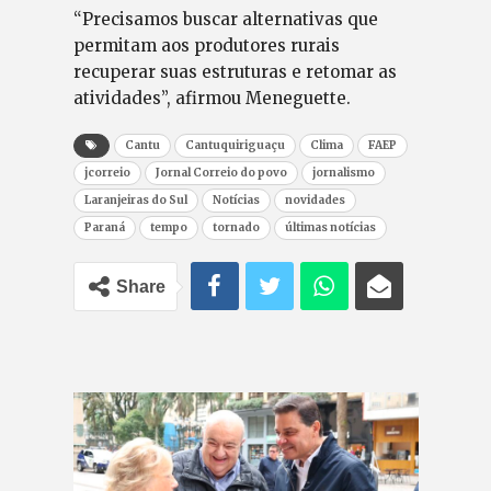
“Precisamos buscar alternativas que
permitam aos produtores rurais
recuperar suas estruturas e retomar as
atividades”, afirmou Meneguette.
Cantu
Cantuquiriguaçu
Clima
FAEP
jcorreio
Jornal Correio do povo
jornalismo
Laranjeiras do Sul
Notícias
novidades
Paraná
tempo
tornado
últimas notícias
Share