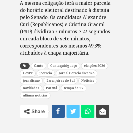
A mesma coligação terá a maior parcela
do horário eleitoral destinado à disputa
pelo Senado. Os candidatos Alexandre
Curi (Republicanos) e Cristina Graeml
(PSD) dividirão 3 minutos e 27 segundos
em cada bloco de sete minutos,
correspondentes aos mesmos 49,3%
atribuídos à chapa majoritária.
Cantu
Cantuquiriguaçu
eleições 2026
GovPr
jcorreio
Jornal Correio do povo
jornalismo
Laranjeiras do Sul
Notícias
novidades
Paraná
tempo de TV
últimas notícias
Share