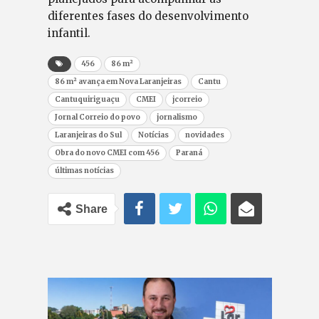
diferentes fases do desenvolvimento
infantil.
456
86 m²
86 m² avança em Nova Laranjeiras
Cantu
Cantuquiriguaçu
CMEI
jcorreio
Jornal Correio do povo
jornalismo
Laranjeiras do Sul
Notícias
novidades
Obra do novo CMEI com 456
Paraná
últimas notícias
Share