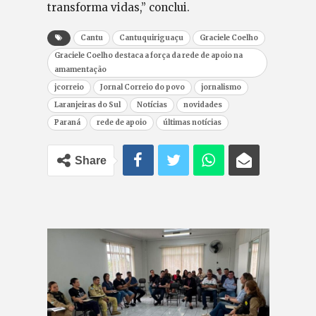
transforma vidas,” conclui.
Cantu
Cantuquiriguaçu
Graciele Coelho
Graciele Coelho destaca a força da rede de apoio na
amamentação
jcorreio
Jornal Correio do povo
jornalismo
Laranjeiras do Sul
Notícias
novidades
Paraná
rede de apoio
últimas notícias
Share