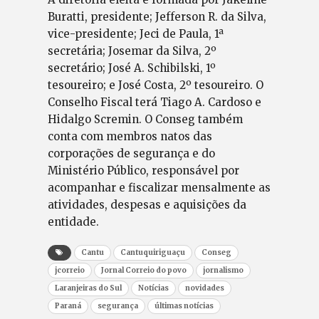
Buratti, presidente; Jefferson R. da Silva,
vice-presidente; Jeci de Paula, 1ª
secretária; Josemar da Silva, 2º
secretário; José A. Schibilski, 1º
tesoureiro; e José Costa, 2º tesoureiro. O
Conselho Fiscal terá Tiago A. Cardoso e
Hidalgo Scremin. O Conseg também
conta com membros natos das
corporações de segurança e do
Ministério Público, responsável por
acompanhar e fiscalizar mensalmente as
atividades, despesas e aquisições da
entidade.
Cantu
Cantuquiriguaçu
Conseg
jcorreio
Jornal Correio do povo
jornalismo
Laranjeiras do Sul
Notícias
novidades
Paraná
segurança
últimas notícias