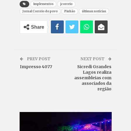
implementos
jcorreio
Jornal Correio do povo
Pinhão
últimas notícias
Share
PREV POST
NEXT POST
Impresso 4077
Sicredi Grandes
Lagos realiza
assembleias com
associados da
região