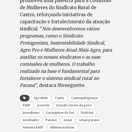
promoveu uma palestra para a Comissão
de Mulheres do Sindicato Rural de
Castro, reforçando iniciativas de
capacitação e fortalecimento da atuação
sindical. “
Nós desenvolvemos vários
programas, como o Sindicato
Protagonista, Sustentabilidade Sindical,
Agro Pro e Mulheres Atual Mais Agro, para
auxiliar os nossos sindicatos e as suas
comissões de mulheres. O trabalho
realizado na base é fundamental para
fortalecer o sistema sindical rural no
Paraná”
, destaca Meneguette.
Agroleite
Cantu
Cantuquiriguaçu
FAEP
jcorreio
Jornal Correio do povo
jornalismo
Laranjeiras do Sul
Notícias
novidades
Paraná
senar
senar paraná
Sistema FAEP
últimas notícias