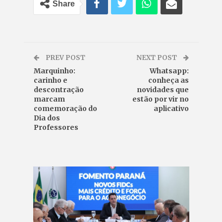
Share
PREV POST
NEXT POST
Marquinho:
Whatsapp:
carinho e
conheça as
descontração
novidades que
marcam
estão por vir no
comemoração do
aplicativo
Dia dos
Professores