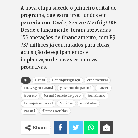
A nova etapa sucede o primeiro edital do
programa, que estruturou fundos em
parceria com C.Vale, Seara e Marfrig/BRF.
Desde o lançamento, foram aprovadas
155 operações de financiamento, com R$
737 milhões já contratados para obras,
aquisição de equipamentos e
implantação de novas estruturas
produtivas.
Cantu
Cantuquiriguaçu
crédito rural
FIDC Agro Paraná
governo do paraná
GovPr
jcorreio
Jornal Correio do povo
jornalismo
Laranjeiras do Sul
Notícias
novidades
Paraná
últimas notícias
Share