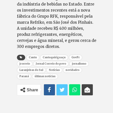
da indústria de bebidas no Estado. Entre
os investimentos recentes está a nova
fábrica do Grupo RFK, responsável pela
marca Refriko, em São José dos Pinhais.
A unidade recebeu R$ 400 milhões,
produz refrigerantes, energéticos,
cervejas e água mineral, e gerou cerca de
300 empregos diretos.
Cantu
Cantuquiriguaçu
GovPr
jcorreio
Jornal Correio do povo
jornalismo
Laranjeiras do Sul
Notícias
novidades
Paraná
últimas notícias
Share