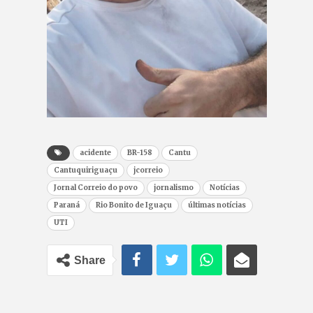
acidente
BR-158
Cantu
Cantuquiriguaçu
jcorreio
Jornal Correio do povo
jornalismo
Notícias
Paraná
Rio Bonito de Iguaçu
últimas notícias
UTI
Share