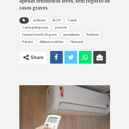
apenas ferimentos leves, sem registro de
casos graves.
acidente
Br277
Cantu
Cantuquiriguaçu
jcorreio
Jornal Correio do povo
jornalismo
Notícias
Paraná
últimas notícias
Virmond
Share