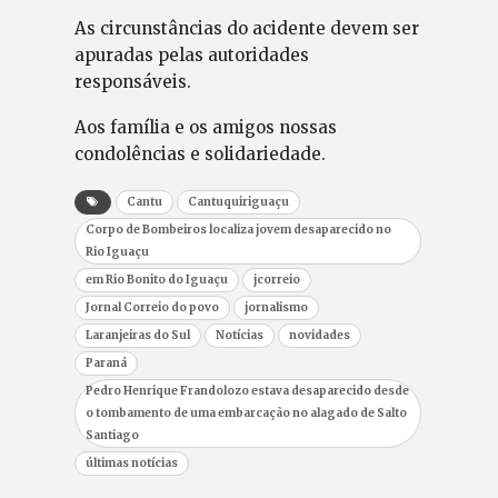
As circunstâncias do acidente devem ser
apuradas pelas autoridades
responsáveis.
Aos família e os amigos nossas
condolências e solidariedade.
Cantu
Cantuquiriguaçu
Corpo de Bombeiros localiza jovem desaparecido no
Rio Iguaçu
em Rio Bonito do Iguaçu
jcorreio
Jornal Correio do povo
jornalismo
Laranjeiras do Sul
Notícias
novidades
Paraná
Pedro Henrique Frandolozo estava desaparecido desde
o tombamento de uma embarcação no alagado de Salto
Santiago
últimas notícias