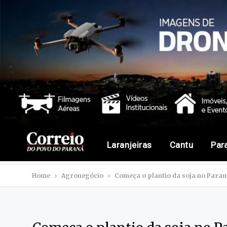
Laranjeiras
Cantu
Par
Home
Agronegócio
Começa o plantio da soja no Paran