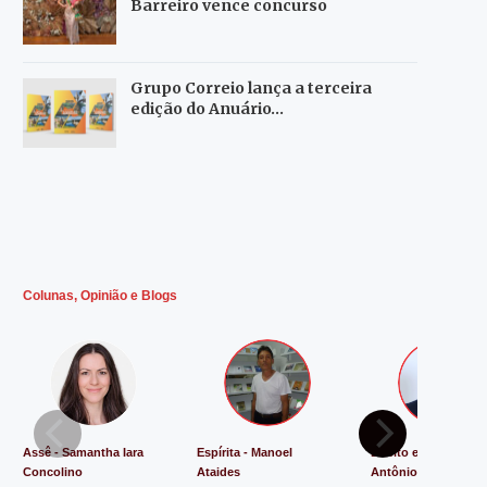
Barreiro vence concurso
Grupo Correio lança a terceira
edição do Anuário…
Colunas, Opinião e Blogs
Assê - Samantha Iara
Espírita - Manoel
Direito e Justiça - L
Concolino
Ataides
Antônio de Souza