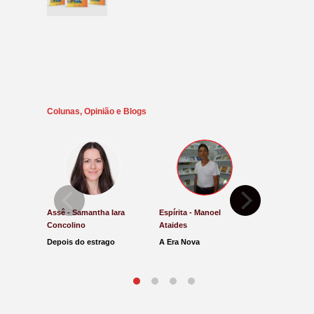
Colunas, Opinião e Blogs
Assê - Samantha Iara
Espírita - Manoel
Direito e Ju
Concolino
Ataides
Antônio de
Depois do estrago
A Era Nova
Lucro Pres
parar na Ju