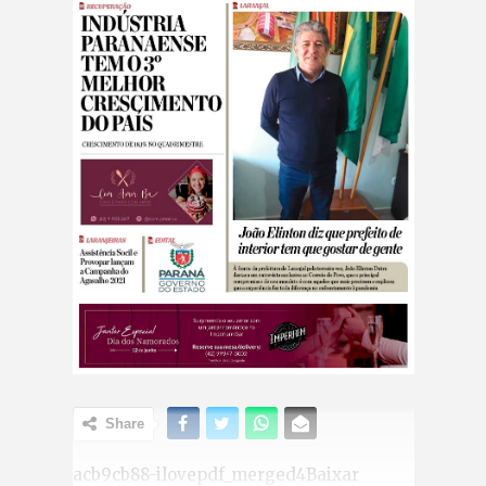
Share
acb9cb88-ilovepdf_merged4Baixar