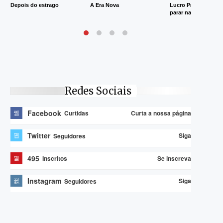
Depois do estrago
A Era Nova
Lucro Presumido va
parar na Justiça
Redes Sociais
Facebook
Curta a nossa página
Curtidas
Twitter
Siga
Seguidores
495
Se inscreva
Inscritos
Instagram
Siga
Seguidores