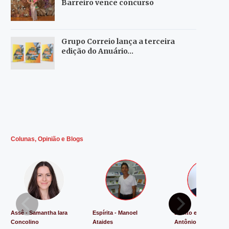
Barreiro vence concurso
Grupo Correio lança a terceira
edição do Anuário…
Colunas, Opinião e Blogs
Assê - Samantha Iara
Espírita - Manoel
Direito e Justiça - L
Concolino
Ataides
Antônio de Souza