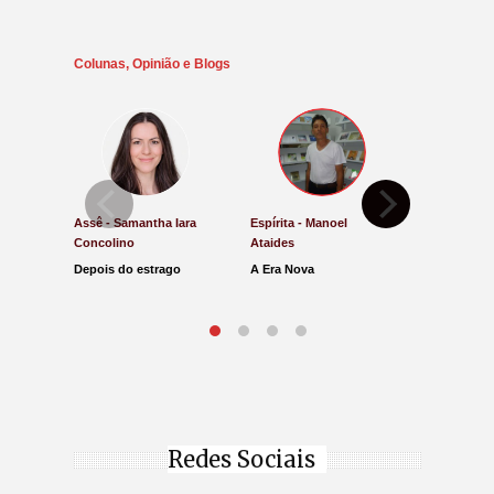
Colunas, Opinião e Blogs
Assê - Samantha Iara
Espírita - Manoel
Direito e Ju
Concolino
Ataides
Antônio de
Depois do estrago
A Era Nova
Lucro Pres
parar na Ju
Redes Sociais