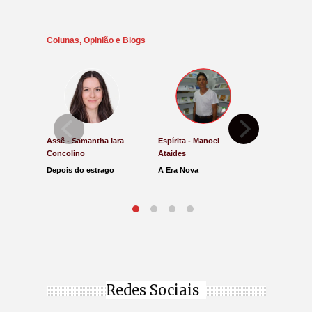
Colunas, Opinião e Blogs
Assê - Samantha Iara
Espírita - Manoel
Direito e Ju
Concolino
Ataides
Antônio de
Depois do estrago
A Era Nova
Lucro Pres
parar na Ju
Redes Sociais