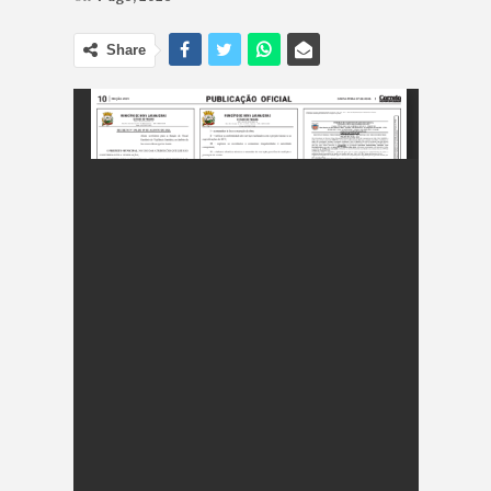
Share