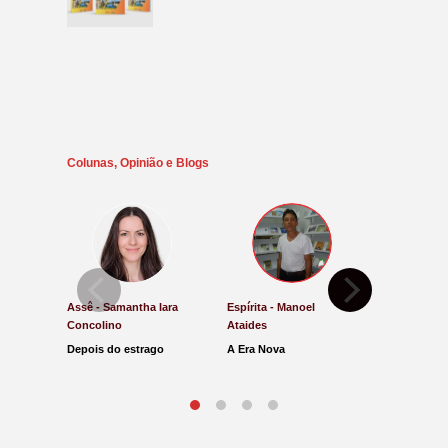
Colunas, Opinião e Blogs
Assê - Samantha Iara
Espírita - Manoel
Direito e Ju
Concolino
Ataides
Antônio de
Depois do estrago
A Era Nova
Lucro Pres
parar na Ju