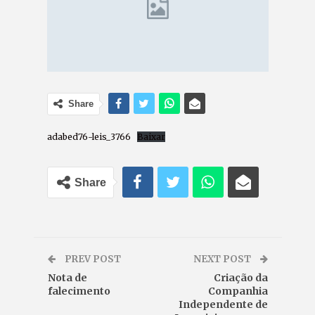
Share
adabed76-leis_3766
Baixar
Share
PREV POST
NEXT POST
Nota de
Criação da
falecimento
Companhia
Independente de