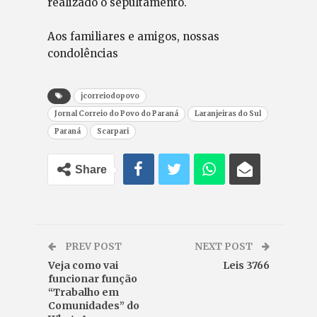
realizado o sepultamento.
Aos familiares e amigos, nossas
condolências
jcorreiodopovo
Jornal Correio do Povo do Paraná
Laranjeiras do Sul
Paraná
Scarpari
Share
PREV POST
NEXT POST
Veja como vai
Leis 3766
funcionar função
“Trabalho em
Comunidades” do