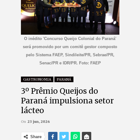
O inédito 'Concurso Queijo Colonial do Paraná'
será promovido por um comitê gestor composto
pelo Sistema FAEP, Sindileite/PR, Sebrae/PR,
Senac/PR e IDR/PR. Foto: FAEP
GASTRONOMIA
PARANÁ
3º Prêmio Queijos do
Paraná impulsiona setor
lácteo
On
23 jun, 2026
Share