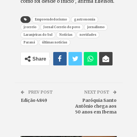
como foi desde o início”, afirma Elielson.
Empreendedorismo
gastronomia
jcorreio
Jornal Correio do povo
jornalismo
Laranjeiras do Sul
Notícias
novidades
Paraná
últimas notícias
Share
PREV POST
NEXT POST
Edição 4849
Paróquia Santo
Antônio chega aos
50 anos em Ibema