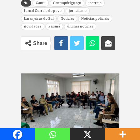
Cantu
Cantuquiriguaçu
jcorreio
Jornal Correio do povo
jornalismo
Laranjeiras do Sul
Notícias
Notícias policiais
novidades
Paraná
últimas notícias
Share
Assembleia reuniu forças de segurança,