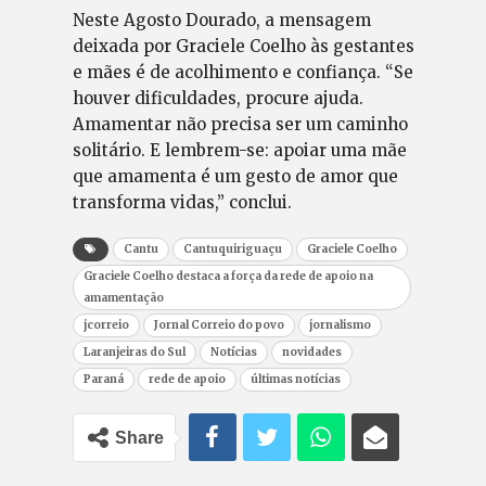
Neste Agosto Dourado, a mensagem
deixada por Graciele Coelho às gestantes
e mães é de acolhimento e confiança. “Se
houver dificuldades, procure ajuda.
Amamentar não precisa ser um caminho
solitário. E lembrem-se: apoiar uma mãe
que amamenta é um gesto de amor que
transforma vidas,” conclui.
Cantu
Cantuquiriguaçu
Graciele Coelho
Graciele Coelho destaca a força da rede de apoio na
amamentação
jcorreio
Jornal Correio do povo
jornalismo
Laranjeiras do Sul
Notícias
novidades
Paraná
rede de apoio
últimas notícias
Share