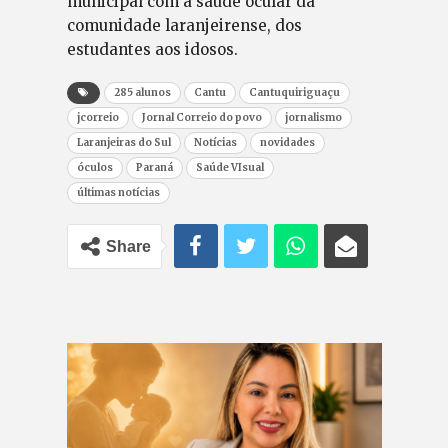
municipal com a saúde ocular da
comunidade laranjeirense, dos
estudantes aos idosos.
285 alunos
Cantu
Cantuquiriguaçu
jcorreio
Jornal Correio do povo
jornalismo
Laranjeiras do Sul
Notícias
novidades
óculos
Paraná
Saúde VIsual
últimas notícias
Share