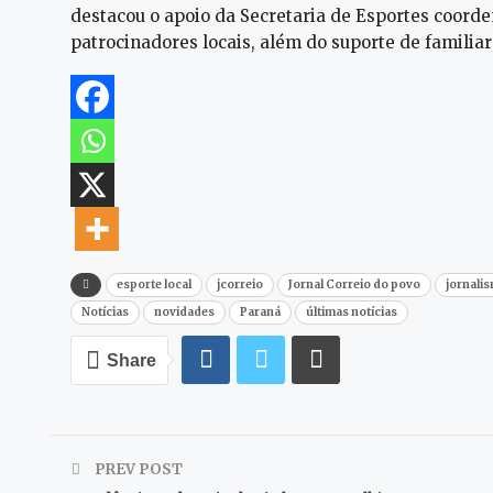
destacou o apoio da Secretaria de Esportes coorde
patrocinadores locais, além do suporte de familiar
esporte local
jcorreio
Jornal Correio do povo
jornali
Notícias
novidades
Paraná
últimas notícias
Share
PREV POST