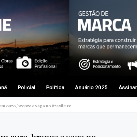
aná
Policial
Política
Anuário 2025
Assina
em ouro, bronze e vaga no Brasileiro