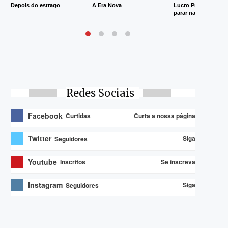
Depois do estrago
A Era Nova
Lucro Presumido va
parar na Justiça
Redes Sociais
Facebook
Curta a nossa página
Curtidas
Twitter
Siga
Seguidores
Youtube
Se inscreva
Inscritos
Instagram
Siga
Seguidores