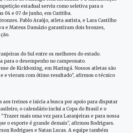
mpetição estadual serviu como seletiva para o
as 04 e 07 de junho, em Curitiba.
bronzes. Pablo Araújo, atleta autista, e Lara Castilho
lva e Mateus Damázio garantiram dois bronzes,
ção.
ranjeiras do Sul entre os melhores do estado.
siva para o desempenho no campeonato.
nse de Kickboxing, em Maringá. Nossos atletas são
te e vieram com ótimo resultado”, afirmou o técnico
 aos treinos e inicia a busca por apoio para disputar
leiro, o calendário inclui a Copa do Brasil e o
. “Trazer mais uma vez para Laranjeiras e para nossa
que o esporte é grande demais”, afirmou Rodrigues.
erson Rodrigues e Natan Lucas. A equipe também