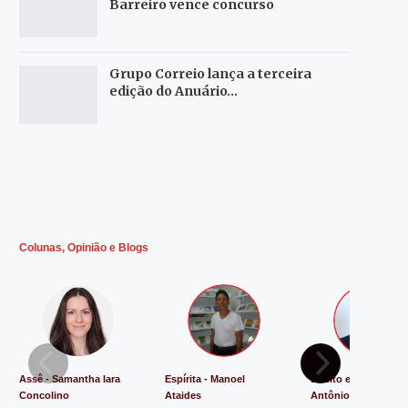
Barreiro vence concurso
Grupo Correio lança a terceira
edição do Anuário…
Colunas, Opinião e Blogs
Assê - Samantha Iara
Espírita - Manoel
Direito e Justiça - L
Concolino
Ataides
Antônio de Souza