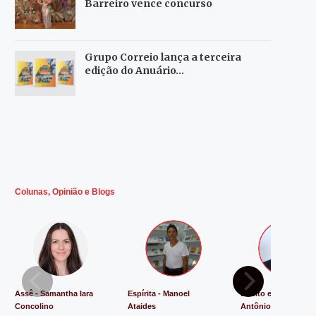
Barreiro vence concurso
Grupo Correio lança a terceira
edição do Anuário…
Colunas, Opinião e Blogs
Assê - Samantha Iara
Espírita - Manoel
Direito e Justiça - L
Concolino
Ataides
Antônio de Souza