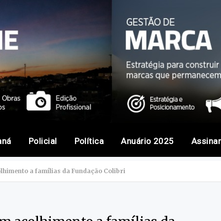
aná
Policial
Política
Anuário 2025
Assina
lhimento a famílias da Fundação Colibri