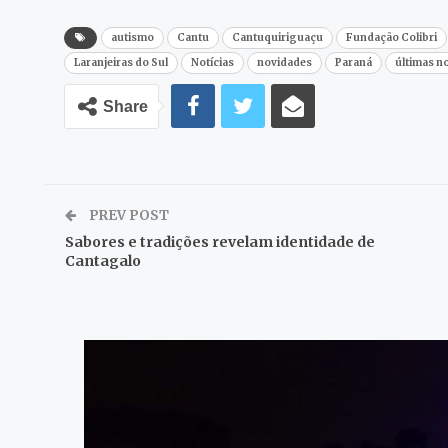
autismo
Cantu
Cantuquiriguaçu
Fundação Colibri
Laranjeiras do Sul
Notícias
novidades
Paraná
últimas no
Share
PREV POST
Sabores e tradições revelam identidade de
Cantagalo