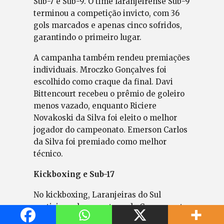
Sub-7 e Sub-9. O time laranjeirense Sub-9
terminou a competição invicto, com 36
gols marcados e apenas cinco sofridos,
garantindo o primeiro lugar.
A campanha também rendeu premiações
individuais. Mroczko Gonçalves foi
escolhido como craque da final. Davi
Bittencourt recebeu o prêmio de goleiro
menos vazado, enquanto Riciere
Novakoski da Silva foi eleito o melhor
jogador do campeonato. Emerson Carlos
da Silva foi premiado como melhor
técnico.
Kickboxing e Sub-17
No kickboxing, Laranjeiras do Sul
participou de uma etapa do Campeonato
Paranaense realizada em Corbélia. Os