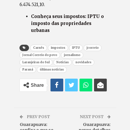
6.474.521,10.
Conheça seus impostos: IPTU o
imposto das propriedades
urbanas
Carnês
impostos
IPTU
jcorreio
Jornal Correio do povo
jornalismo
Laranjeiras do Sul
Notícias
novidades
Paraná
últimas notícias
Share
PREV POST
NEXT POST
Guarapuava:
Guarapuava: