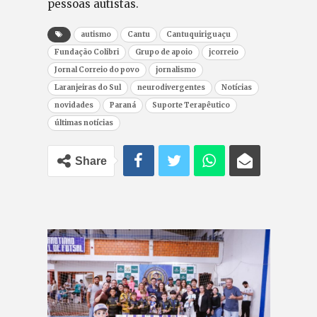
pessoas autistas.
autismo
Cantu
Cantuquiriguaçu
Fundação Colibri
Grupo de apoio
jcorreio
Jornal Correio do povo
jornalismo
Laranjeiras do Sul
neurodivergentes
Notícias
novidades
Paraná
Suporte Terapêutico
últimas notícias
Share