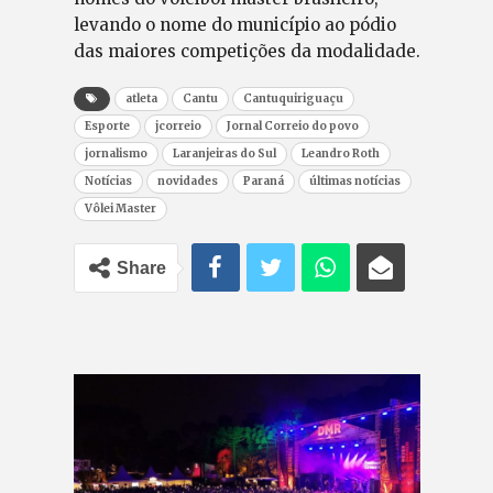
levando o nome do município ao pódio
das maiores competições da modalidade.
atleta
Cantu
Cantuquiriguaçu
Esporte
jcorreio
Jornal Correio do povo
jornalismo
Laranjeiras do Sul
Leandro Roth
Notícias
novidades
Paraná
últimas notícias
Vôlei Master
Share