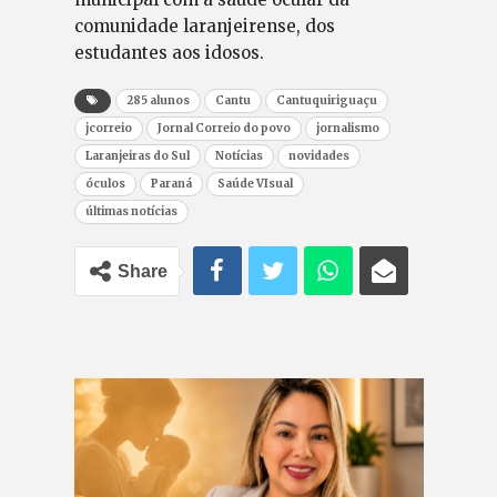
comunidade laranjeirense, dos
estudantes aos idosos.
285 alunos
Cantu
Cantuquiriguaçu
jcorreio
Jornal Correio do povo
jornalismo
Laranjeiras do Sul
Notícias
novidades
óculos
Paraná
Saúde VIsual
últimas notícias
Share