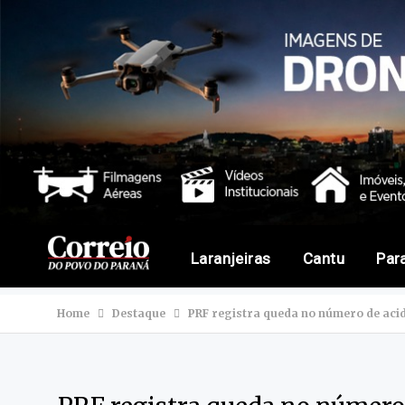
Laranjeiras
Cantu
Par
Home
Destaque
PRF registra queda no número de aci