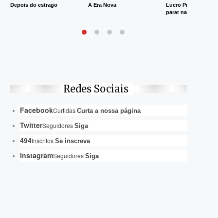
Depois do estrago
A Era Nova
Lucro Presumido va
parar na Justiça
Redes Sociais
Facebook
Curtidas
Curta a nossa página
Twitter
Seguidores
Siga
494
Inscritos
Se inscreva
Instagram
Seguidores
Siga