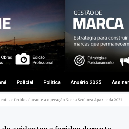
aná
Policial
Política
Anuário 2025
Assina
dentes e feridos durante a operação Nossa Senhora Aparecida 2021