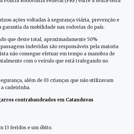
 Polícia Rodoviária Federal (PRF) entre a sexta-feira
rizou ações voltadas à segurança viária, prevenção e
à garantia da mobilidade nas rodovias do país.
sendo que deste total, aproximadamente 50%
apassagens indevidas são responsáveis pela maioria
orista não consegue efetuar em tempo a manobra de
ntalmente com o veículo que está trafegando no
segurança, além de 03 crianças que não utilizavam
a cadeirinha.
igarros contrabandeados em Catanduvas
m 13 feridos e um óbito.