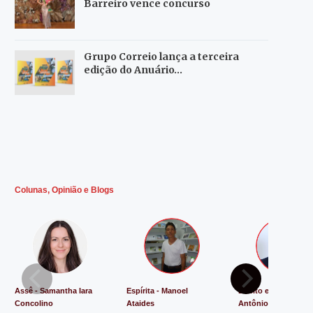
Barreiro vence concurso
Grupo Correio lança a terceira
edição do Anuário…
Colunas, Opinião e Blogs
Assê - Samantha Iara
Espírita - Manoel
Direito e Justiça - L
Concolino
Ataides
Antônio de Souza