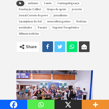
autismo
Cantu
Cantuquiriguaçu
Fundação Colibri
Grupo de apoio
jcorreio
Jornal Correio do povo
jornalismo
Laranjeiras do Sul
neurodivergentes
Notícias
novidades
Paraná
Suporte Terapêutico
últimas notícias
Share