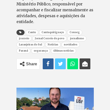
Ministério Público, responsável por
acompanhar e fiscalizar mensalmente as
atividades, despesas e aquisições da
entidade.
Cantu
Cantuquiriguaçu
Conseg
jcorreio
Jornal Correio do povo
jornalismo
Laranjeiras do Sul
Notícias
novidades
Paraná
segurança
últimas notícias
Share