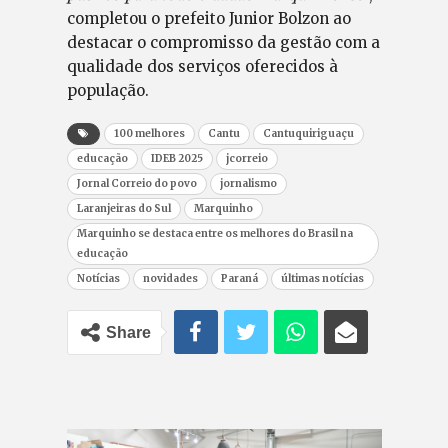
completou o prefeito Junior Bolzon ao
destacar o compromisso da gestão com a
qualidade dos serviços oferecidos à
população.
100 melhores
Cantu
Cantuquiriguaçu
educação
IDEB 2025
jcorreio
Jornal Correio do povo
jornalismo
Laranjeiras do Sul
Marquinho
Marquinho se destaca entre os melhores do Brasil na
educação
Notícias
novidades
Paraná
últimas notícias
Share