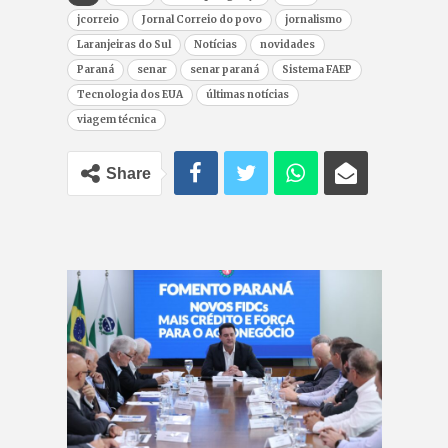
jcorreio
Jornal Correio do povo
jornalismo
Laranjeiras do Sul
Notícias
novidades
Paraná
senar
senar paraná
Sistema FAEP
Tecnologia dos EUA
últimas notícias
viagem técnica
Share