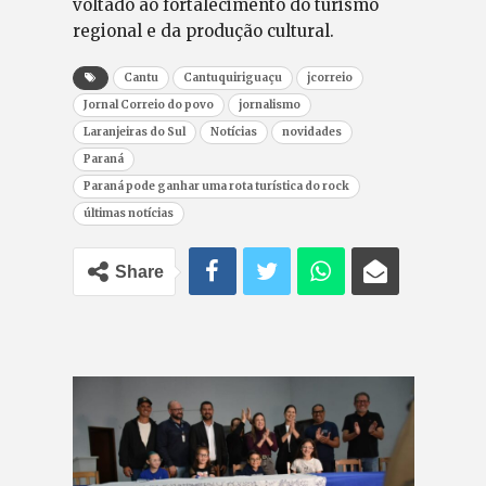
voltado ao fortalecimento do turismo
regional e da produção cultural.
Cantu
Cantuquiriguaçu
jcorreio
Jornal Correio do povo
jornalismo
Laranjeiras do Sul
Notícias
novidades
Paraná
Paraná pode ganhar uma rota turística do rock
últimas notícias
Share