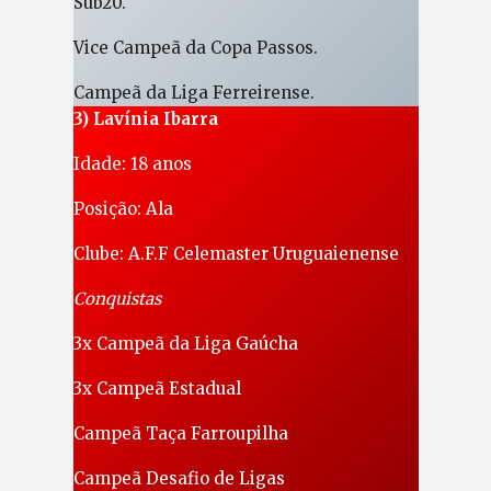
Sub20.
Vice Campeã da Copa Passos.
Campeã da Liga Ferreirense.
3) Lavínia Ibarra
Idade: 18 anos
Posição: Ala
Clube: A.F.F Celemaster Uruguaienense
Conquistas
3x Campeã da Liga Gaúcha
3x Campeã Estadual
Campeã Taça Farroupilha
Campeã Desafio de Ligas