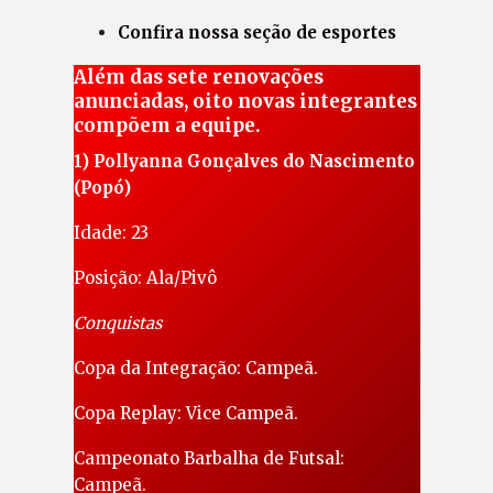
Confira nossa seção de esportes
Além das sete renovações
anunciadas, oito novas integrantes
compõem a equipe.
1) Pollyanna Gonçalves do Nascimento
(Popó)
Idade: 23
Posição: Ala/Pivô
Conquistas
Copa da Integração: Campeã.
Copa Replay: Vice Campeã.
Campeonato Barbalha de Futsal:
Campeã.