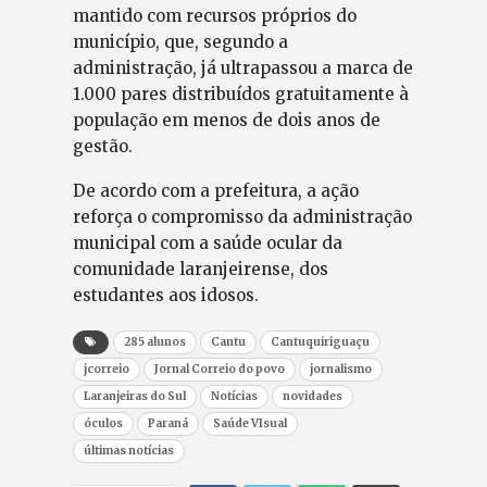
mantido com recursos próprios do
município, que, segundo a
administração, já ultrapassou a marca de
1.000 pares distribuídos gratuitamente à
população em menos de dois anos de
gestão.
De acordo com a prefeitura, a ação
reforça o compromisso da administração
municipal com a saúde ocular da
comunidade laranjeirense, dos
estudantes aos idosos.
285 alunos
Cantu
Cantuquiriguaçu
jcorreio
Jornal Correio do povo
jornalismo
Laranjeiras do Sul
Notícias
novidades
óculos
Paraná
Saúde VIsual
últimas notícias