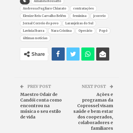
Amanda Rossatto
Andressa Fugliaro Chiarato
contratações
Elenize Reis Carvalho Belém
feminina
jcorreio
Jornal Correio do povo
Laranjeiras do Sul
Lavínia Ibarra
Nara Cristina
Operário
Popó
últimas notícias
Share
PREV POST
NEXT POST
Maestro Odair de
Ações e
Candói conta como
programas da
encontrou na
Coprossel visam
música o seu estilo
saúde e bem estar
de vida
dos cooperados,
colaboradores e
familiares