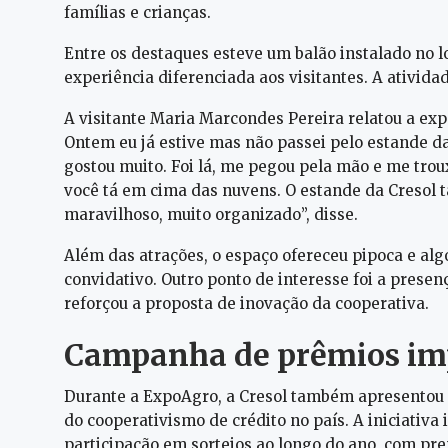
famílias e crianças.
Entre os destaques esteve um balão instalado no 
experiência diferenciada aos visitantes. A ativid
A visitante Maria Marcondes Pereira relatou a ex
Ontem eu já estive mas não passei pelo estande da
gostou muito. Foi lá, me pegou pela mão e me trou
você tá em cima das nuvens. O estande da Cresol t
maravilhoso, muito organizado”, disse.
Além das atrações, o espaço ofereceu pipoca e al
convidativo. Outro ponto de interesse foi a presen
reforçou a proposta de inovação da cooperativa.
Campanha de prêmios imp
Durante a ExpoAgro, a Cresol também apresentou
do cooperativismo de crédito no país. A iniciativa
participação em sorteios ao longo do ano, com pre