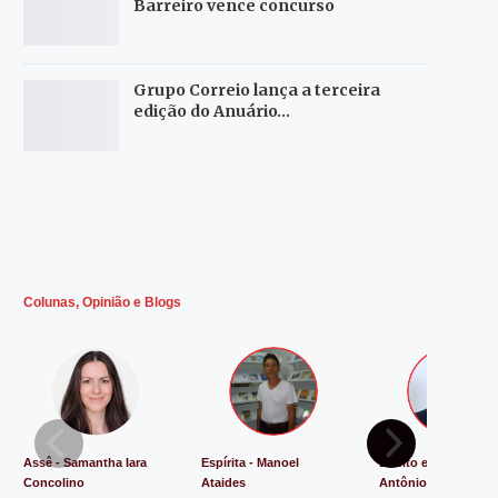
Barreiro vence concurso
Grupo Correio lança a terceira
edição do Anuário…
Colunas, Opinião e Blogs
Assê - Samantha Iara
Espírita - Manoel
Direito e Justiça - L
Concolino
Ataides
Antônio de Souza