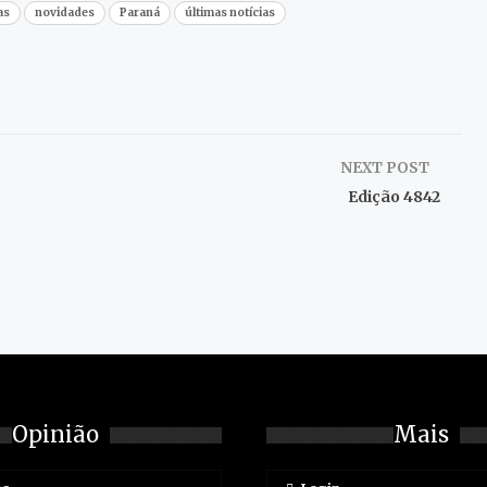
as
novidades
Paraná
últimas notícias
NEXT POST
Edição 4842
Opinião
Mais