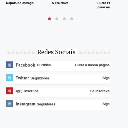
Depois do estrago
A Era Nova
Lucro Presumido va
parar na Justiça
Redes Sociais
Facebook
Curta a nossa página
Curtidas
Twitter
Siga
Seguidores
495
Se inscreva
Inscritos
Instagram
Siga
Seguidores