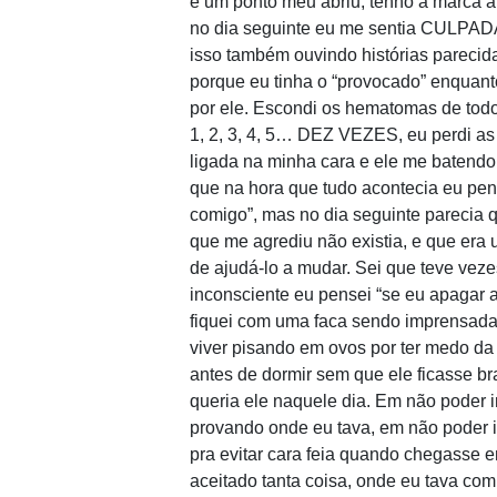
e um ponto meu abriu, tenho a marca at
no dia seguinte eu me sentia CULPADA,
isso também ouvindo histórias parecid
porque eu tinha o “provocado” enquant
por ele. Escondi os hematomas de tod
1, 2, 3, 4, 5… DEZ VEZES, eu perdi as
ligada na minha cara e ele me batendo
que na hora que tudo acontecia eu pen
comigo”, mas no dia seguinte parecia 
que me agrediu não existia, e que e
de ajudá-lo a mudar. Sei que teve veze
inconsciente eu pensei “se eu apagar a
fiquei com uma faca sendo imprensada
viver pisando em ovos por ter medo da
antes de dormir sem que ele ficasse b
queria ele naquele dia. Em não poder 
provando onde eu tava, em não poder 
pra evitar cara feia quando chegasse 
aceitado tanta coisa, onde eu tava com