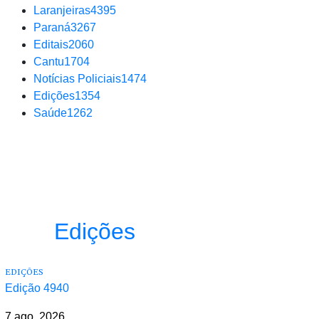
Laranjeiras
4395
Paraná
3267
Editais
2060
Cantu
1704
Notícias Policiais
1474
Edições
1354
Saúde
1262
Edições
EDIÇÕES
Edição 4940
7 ago, 2026