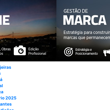
jeiras
u
ná
al
ca
io 2025
antes