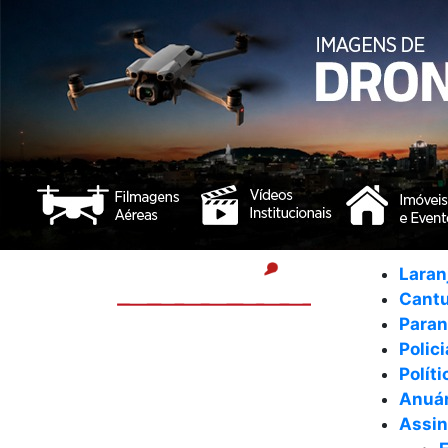
Laran
Cant
Para
Polici
Políti
Anuár
Assin