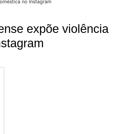
doméstica no Instagram
ense expõe violência
nstagram