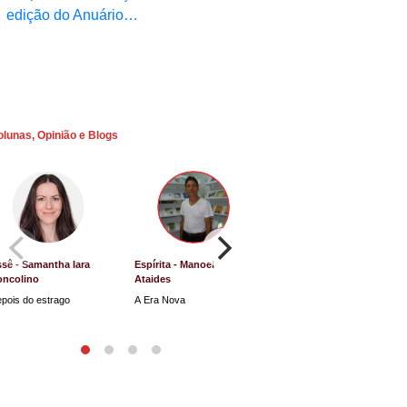
edição do Anuário…
olunas, Opinião e Blogs
sê - Samantha Iara
Espírita - Manoel
Direito e Justiça - Luiz
oncolino
Ataides
Antônio de Souza
pois do estrago
A Era Nova
Lucro Presumido vai parar
na Justiça