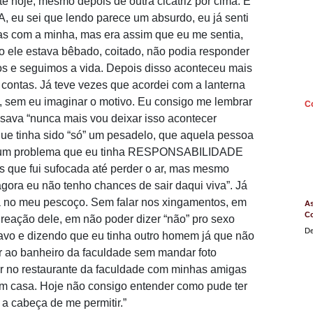
é hoje, mesmo depois de outra cicatriz por cima. E
 eu sei que lendo parece um absurdo, eu já senti
as com a minha, mas era assim que eu me sentia,
o ele estava bêbado, coitado, não podia responder
os e seguimos a vida. Depois disso aconteceu mais
 contas. Já teve vezes que acordei com a lanterna
, sem eu imaginar o motivo. Eu consigo me lembrar
C
sava “nunca mais vou deixar isso acontecer
que tinha sido “só” um pesadelo, que aquela pessoa
ra um problema que eu tinha RESPONSABILIDADE
s que fui sufocada até perder o ar, mas mesmo
gora eu não tenho chances de sair daqui viva”. Já
 no meu pescoço. Sem falar nos xingamentos, em
As
C
 reação dele, em não poder dizer “não” pro sexo
De
ravo e dizendo que eu tinha outro homem já que não
ir ao banheiro da faculdade sem mandar foto
ir no restaurante da faculdade com minhas amigas
em casa. Hoje não consigo entender como pude ter
 a cabeça de me permitir.”