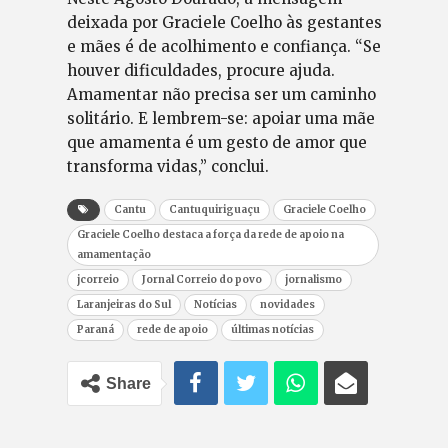
deixada por Graciele Coelho às gestantes
e mães é de acolhimento e confiança. “Se
houver dificuldades, procure ajuda.
Amamentar não precisa ser um caminho
solitário. E lembrem-se: apoiar uma mãe
que amamenta é um gesto de amor que
transforma vidas,” conclui.
Cantu
Cantuquiriguaçu
Graciele Coelho
Graciele Coelho destaca a força da rede de apoio na
amamentação
jcorreio
Jornal Correio do povo
jornalismo
Laranjeiras do Sul
Notícias
novidades
Paraná
rede de apoio
últimas notícias
Share