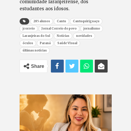
comunidade laranjeirense, dos
estudantes aos idosos.
285 alunos
Cantu
Cantuquiriguaçu
jcorreio
Jornal Correio do povo
jornalismo
Laranjeiras do Sul
Notícias
novidades
óculos
Paraná
Saúde VIsual
últimas notícias
Share