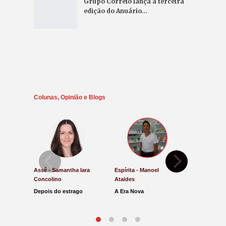
Grupo Correio lança a terceira
edição do Anuário…
Colunas, Opinião e Blogs
Assê - Samantha Iara
Espírita - Manoel
Direito e Ju
Concolino
Ataides
Antônio de
Depois do estrago
A Era Nova
Lucro Pres
parar na Ju