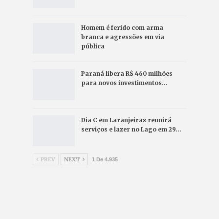
Homem é ferido com arma
branca e agressões em via
pública
Paraná libera R$ 460 milhões
para novos investimentos…
Dia C em Laranjeiras reunirá
serviços e lazer no Lago em 29…
PREV
NEXT
1 De 4.935