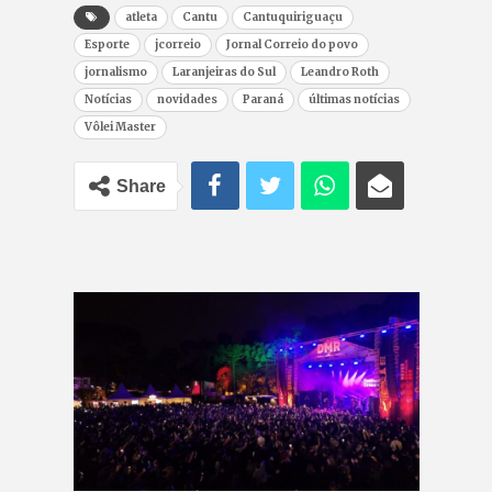
atleta
Cantu
Cantuquiriguaçu
Esporte
jcorreio
Jornal Correio do povo
jornalismo
Laranjeiras do Sul
Leandro Roth
Notícias
novidades
Paraná
últimas notícias
Vôlei Master
Share