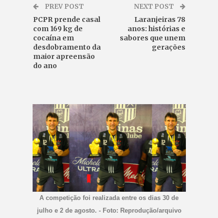
PREV POST
NEXT POST
PCPR prende casal
Laranjeiras 78
com 169 kg de
anos: histórias e
cocaína em
sabores que unem
desdobramento da
gerações
maior apreensão
do ano
A competição foi realizada entre os dias 30 de
julho e 2 de agosto. - Foto: Reprodução/arquivo