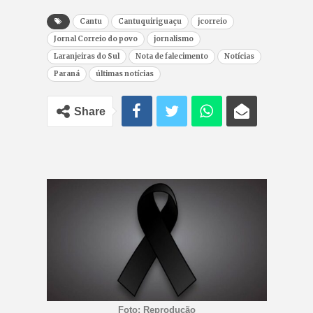
Cantu
Cantuquiriguaçu
jcorreio
Jornal Correio do povo
jornalismo
Laranjeiras do Sul
Nota de falecimento
Notícias
Paraná
últimas notícias
Share
Foto: Reprodução