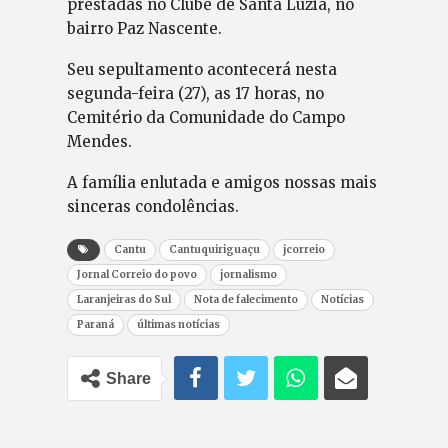
prestadas no Clube de Santa Luzia, no
bairro Paz Nascente.
Seu sepultamento acontecerá nesta
segunda-feira (27), as 17 horas, no
Cemitério da Comunidade do Campo
Mendes.
A família enlutada e amigos nossas mais
sinceras condolências.
Cantu
Cantuquiriguaçu
jcorreio
Jornal Correio do povo
jornalismo
Laranjeiras do Sul
Nota de falecimento
Notícias
Paraná
últimas notícias
Share