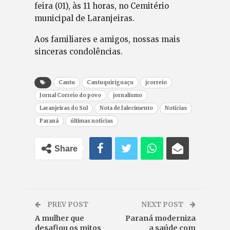
feira (01), às 11 horas, no Cemitério
municipal de Laranjeiras.
Aos familiares e amigos, nossas mais
sinceras condolências.
Cantu
Cantuquiriguaçu
jcorreio
Jornal Correio do povo
jornalismo
Laranjeiras do Sul
Nota de falecimento
Notícias
Paraná
últimas notícias
Share
PREV POST
NEXT POST
A mulher que
Paraná moderniza
desafiou os mitos
a saúde com