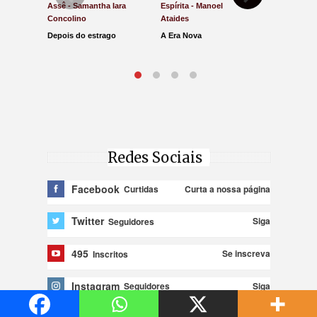
Assê - Samantha Iara
Espírita - Manoel
Direito e Ju
Concolino
Ataides
Antônio de
Depois do estrago
A Era Nova
Lucro Pres
parar na Ju
Redes Sociais
Facebook
Curta a nossa página
Curtidas
Twitter
Siga
Seguidores
495
Se inscreva
Inscritos
Instagram
Siga
Seguidores