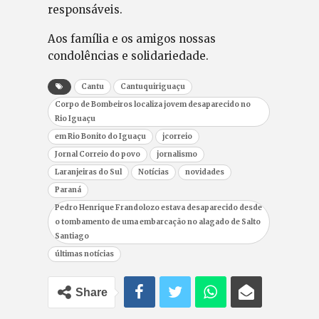
responsáveis.
Aos família e os amigos nossas
condolências e solidariedade.
Cantu
Cantuquiriguaçu
Corpo de Bombeiros localiza jovem desaparecido no
Rio Iguaçu
em Rio Bonito do Iguaçu
jcorreio
Jornal Correio do povo
jornalismo
Laranjeiras do Sul
Notícias
novidades
Paraná
Pedro Henrique Frandolozo estava desaparecido desde
o tombamento de uma embarcação no alagado de Salto
Santiago
últimas notícias
Share