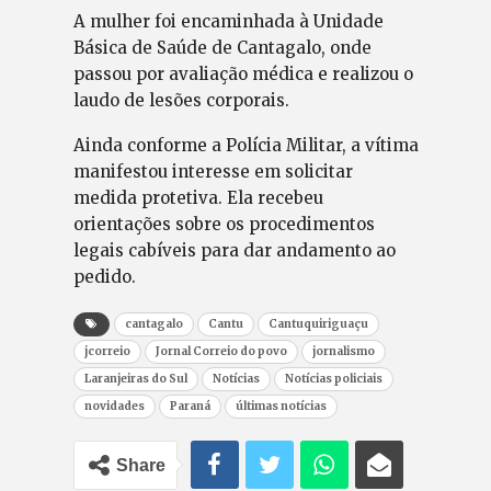
A mulher foi encaminhada à Unidade
Básica de Saúde de Cantagalo, onde
passou por avaliação médica e realizou o
laudo de lesões corporais.
Ainda conforme a Polícia Militar, a vítima
manifestou interesse em solicitar
medida protetiva. Ela recebeu
orientações sobre os procedimentos
legais cabíveis para dar andamento ao
pedido.
cantagalo
Cantu
Cantuquiriguaçu
jcorreio
Jornal Correio do povo
jornalismo
Laranjeiras do Sul
Notícias
Notícias policiais
novidades
Paraná
últimas notícias
Share