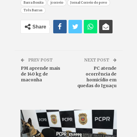
Barra Bonita
jcorreio
Jornal Correio do povo
Três Barras
Share
PREV POST
NEXT POST
PM aprende mais
PC atende
de 140 kg de
ocorrência de
maconha
homicídio em
quedas do Iguaçu