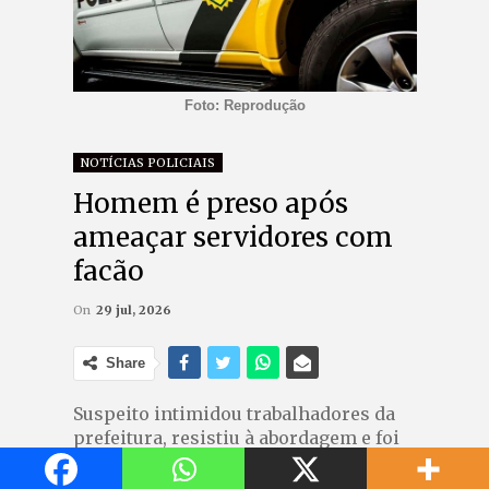
Foto: Reprodução
NOTÍCIAS POLICIAIS
Homem é preso após
ameaçar servidores com
facão
On
29 jul, 2026
Share
Suspeito intimidou trabalhadores da
prefeitura, resistiu à abordagem e foi
levado à delegacia após atendimento
médico