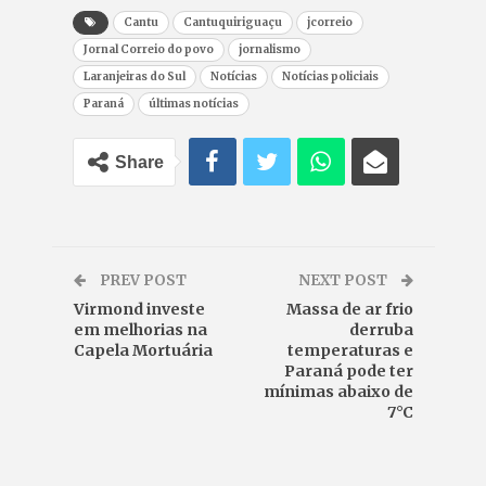
Cantu
Cantuquiriguaçu
jcorreio
Jornal Correio do povo
jornalismo
Laranjeiras do Sul
Notícias
Notícias policiais
Paraná
últimas notícias
Share
PREV POST
NEXT POST
Virmond investe
Massa de ar frio
em melhorias na
derruba
Capela Mortuária
temperaturas e
Paraná pode ter
mínimas abaixo de
7°C