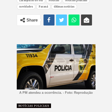
Laranjeiras do Sul
Notícias
Notícias policiais
novidades
Paraná
últimas notícias
Share
A PM atendeu a ocorrência. - Foto: Reprodução
NOTÍCIAS POLICIAIS