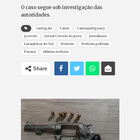
O caso segue sob investigação das
autoridades.
cantagalo
Cantu
Cantuquiriguaçu
jcorreio
Jornal Correio do povo
jornalismo
Laranjeiras do Sul
Notícias
Notícias policiais
Paraná
últimas notícias
Share