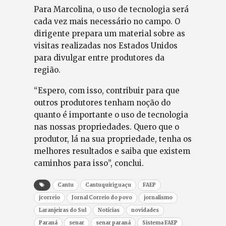
Para Marcolina, o uso de tecnologia será
cada vez mais necessário no campo. O
dirigente prepara um material sobre as
visitas realizadas nos Estados Unidos
para divulgar entre produtores da
região.
“Espero, com isso, contribuir para que
outros produtores tenham noção do
quanto é importante o uso de tecnologia
nas nossas propriedades. Quero que o
produtor, lá na sua propriedade, tenha os
melhores resultados e saiba que existem
caminhos para isso”, conclui.
Cantu
Cantuquiriguaçu
FAEP
jcorreio
Jornal Correio do povo
jornalismo
Laranjeiras do Sul
Notícias
novidades
Paraná
senar
senar paraná
Sistema FAEP