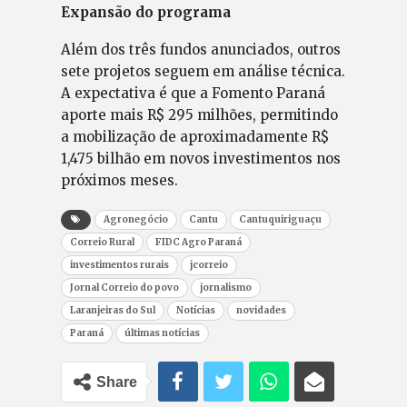
Expansão do programa
Além dos três fundos anunciados, outros
sete projetos seguem em análise técnica.
A expectativa é que a Fomento Paraná
aporte mais R$ 295 milhões, permitindo
a mobilização de aproximadamente R$
1,475 bilhão em novos investimentos nos
próximos meses.
Agronegócio
Cantu
Cantuquiriguaçu
Correio Rural
FIDC Agro Paraná
investimentos rurais
jcorreio
Jornal Correio do povo
jornalismo
Laranjeiras do Sul
Notícias
novidades
Paraná
últimas notícias
Share