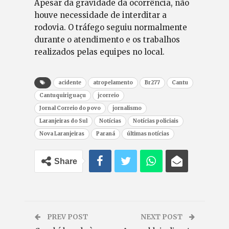
Apesar da gravidade da ocorrência, não
houve necessidade de interditar a
rodovia. O tráfego seguiu normalmente
durante o atendimento e os trabalhos
realizados pelas equipes no local.
acidente
atropelamento
Br277
Cantu
Cantuquiriguaçu
jcorreio
Jornal Correio do povo
jornalismo
Laranjeiras do Sul
Notícias
Notícias policiais
Nova Laranjeiras
Paraná
últimas notícias
Share
PREV POST
NEXT POST