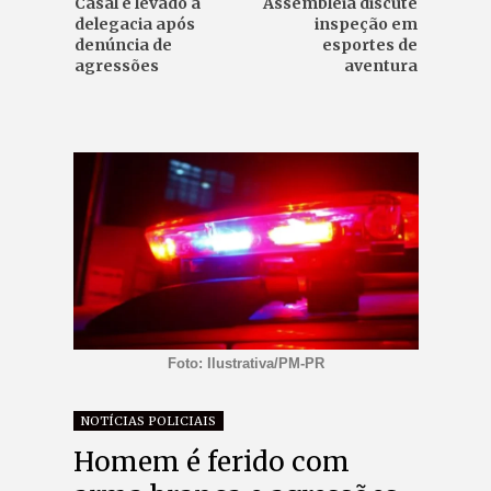
Casal é levado à
Assembleia discute
delegacia após
inspeção em
denúncia de
esportes de
agressões
aventura
Foto: Ilustrativa/PM-PR
NOTÍCIAS POLICIAIS
Homem é ferido com